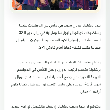
يبدو برشلونة وريال مدريد في مأمن من المفاجآت عندما
يستضيفان كولتورال ليونيسا ومليلية في إياب دور الـ32
لمسابقة كأس إسبانيا لكرة القدم، بينما سيكون إسبانيول
مطالبا بقلب تخلفه ذهابا أمام قادش 1-2.
وتقام منافسات الإياب بين الثلاثاء والخميس، ويبدو فيها
برشلونة متصدر ترتيب الدوري وبطل الكأس في المواسم
الأربعة الأخيرة، في وضع أفضلية لدى استضافته كولتورال
(درجة ثالثة) الأربعاء على ملعبه كامب نو، بعد فوزه ذهابا خارج
أرضه 1-صفر.
ويتوقع أن يلجأ مدرب برشلونة إرنستو فالفيردي لإراحة العديد