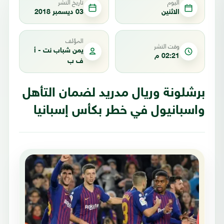
اليوم
تاريخ النشر
الاثنين
03 ديسمبر 2018
المؤلف
وقت النشر
يمن شباب نت - أ
02:21 م
ف ب
برشلونة وريال مدريد لضمان التأهل
واسبانيول في خطر بكأس إسبانيا