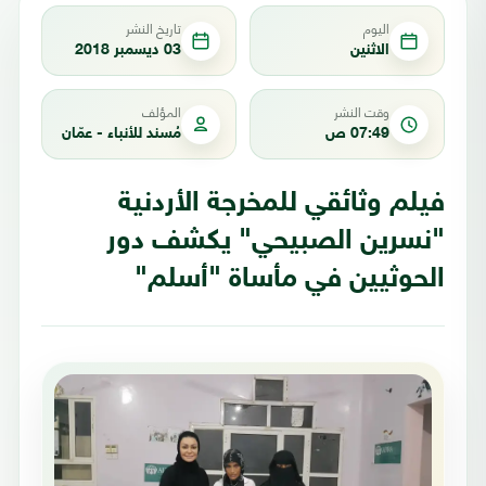
اليوم
تاريخ النشر
الاثنين
03 ديسمبر 2018
وقت النشر
المؤلف
07:49 ص
مُسند للأنباء - عمّان
فيلم وثائقي للمخرجة الأردنية
"نسرين الصبيحي" يكشف دور
الحوثيين في مأساة "أسلم"