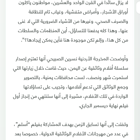
لا يزال سائدا في القرن الواحد والعشرين، مواطنون يأكلون
أوراق الأشجار، وأمراض متفشية، وغياب تام للنظافة
والصرف الصحي، وغيرها من الأشياء الضرورية التي لا غنى
عنها، وهذا كله يدفعنا للتساؤل، أين المنظمات والسلطات
من كل هذا، وإلم تكن موجودة هنا فأين يمكن إيجادها؟”.
وأوضحت المخرجة الأردنية نسرين الصبيحي أنها تعتزم إصدار
سلسلة أفلام وثائقية عن اليمن، حيث قامت خلال زيارتها التي
استمرت شهر ونصف، لست محافظات يمنية، بالتصوير
وجمع الوثائق التي تدعم أفلامها، وتجيب على تساؤلاتها
الواردة في تلك الأفلام، مشيرة إلى أنها ستنتهي من إنجاز أول
فيلم نهاية ديسمبر الجاري.
ولفتت إلى أنها تسابق الزمن بهدف المشاركة بفيلم “أسلم”،
في عدد من مهرجانات الأفلام الوثائقية الدولية، خصوصا بعد