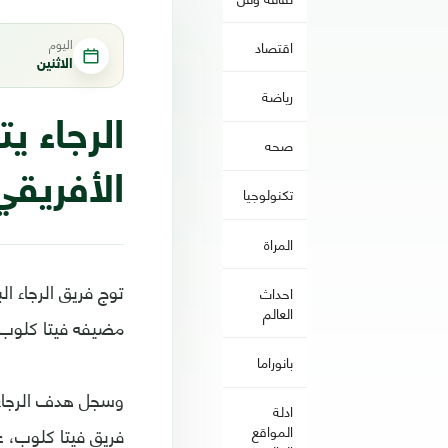
اليوم
اقتصاد
الاثنين
رياضة
الرجاء ي
صحه
الأفريق
تكنولوجيا
المراة
توج فريق الرجاء ال
احداث
العالم
مضيفه فيتا كلوب الكونغولي 3-1 في إياب النها
بانوراما
ادلة
فريق فيتا كلوب، 
المواقع