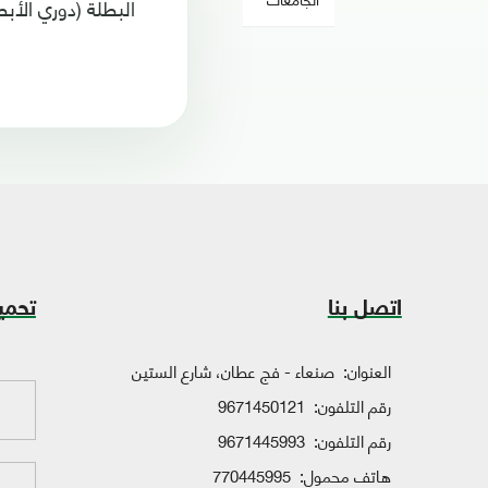
البطلة (دوري الأبطال 
اتصل بنا
تحمي
العنوان:
صنعاء - فج عطان، شارع الستين
رقم التلفون:
9671450121
رقم التلفون:
9671445993
هاتف محمول:
770445995