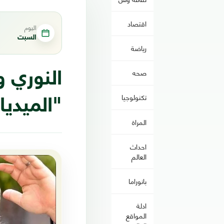
اقتصاد
اليوم
السبت
رياضة
صحه
النوري و
تكنولوجيا
"الميديا
المراة
احداث
العالم
بانوراما
ادلة
المواقع