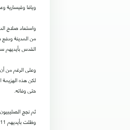
ويافا وقيسارية و
من المدينة ودفع ف
القدس بأيديهم سنة 99
لكن هذه الهزيمة ا
حتى وفاته.
ثم نجح الصليبيون
وظلت بأيديهم 11 عاما إلى أن استردها الملك الصالح نجم الدين أيوب عام 1244 مرة ثالثة.