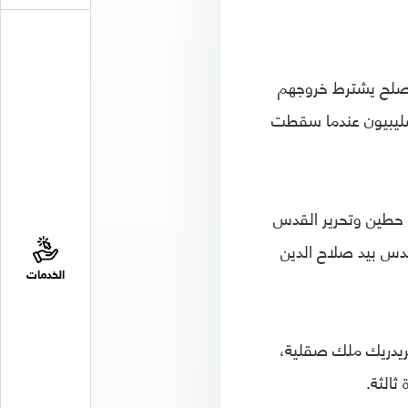
 سنة 1187 بعد أن أجبرهم على صلح يشترط خروجهم
الصليبيون عندما سقطت
ن جيش صلاح الدين الأيوبي هزم في معركة أرسوف عام 1191 بعد حطين وتحرير القدس
قدس بيد صلاح الدين
الخدمات
فريدريك ملك صقلية،