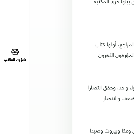
بينها حرق المكتبة
راجع، أولها كتاب
لمؤرخون الآخرون
شؤون الطلاب
ء واحد، وحقق انتصارا
عف والانحدار
س وعكا وبيروت وصيدا