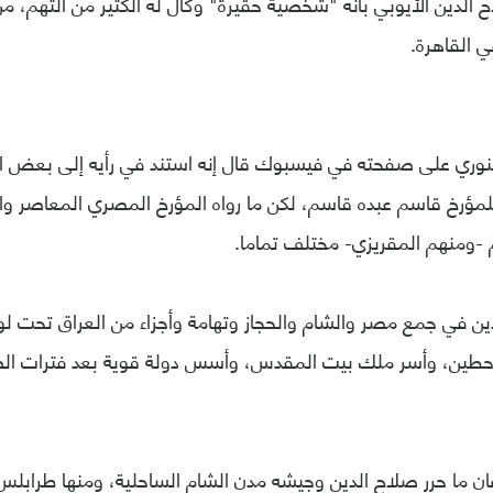
لدين الأيوبي بأنه "شخصية حقيرة" وكال له الكثير من التهم، من 
ي القاهرة.
نوري على صفحته في فيسبوك قال إنه استند في رأيه إلى بعض الم
 للمؤرخ قاسم عبده قاسم، لكن ما رواه المؤرخ المصري المعاصر وا
 -ومنهم المقريزي- مختلف تماما.
ن في جمع مصر والشام والحجاز وتهامة وأجزاء من العراق تحت لوا
طين، وأسر ملك بيت المقدس، وأسس دولة قوية بعد فترات الض
ان ما حرر صلاح الدين وجيشه مدن الشام الساحلية، ومنها طرابل