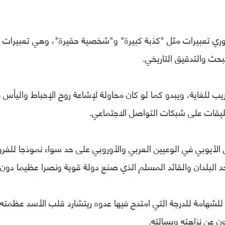
وري تعبيرات مثل "كذبة كبيرة" و"شخصية حقيرة"، وهي تعبيرات ت
حث والتدقيق التاريخي.
يب للغاية، ويبدو كما لو كان محاولة لإشاعة روح الإحباط واليأس
قات على شبكات التواصل الاجتماعي.
الأيوبي في الوعيين العربي والأوروبي على حد سواء نموذجا للفر
البلدان والقائد المسلم الذي صنع دولة قوية ونصرا عظيما دون أ
لشهامة للدرجة التي امتدح فيها عدوه ريتشارد قلب الأسد عظمته
ن عن نزاهته وبسالته.