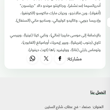
أندرياتسيما (مدغشقر)، وجاكينتو موندو دالا "جيلسون"
(أنغولا)، وبن مالانجو، وجيان مارك ماكوسو (الكونغو)،
وإدريسا جويي، وكاليدو كوليبالي، وساديو ماني (السنغال).
بالإضافة إلى موسى ماريجا (مالي)، ونابي كيتا (غينيا)، وبيرسي
تاوي (جنوب إفريقيا)، وبيير إيمريك أوباميانغ (الغابون)،
وتوماس بارتي (غانا)، ووليفريد زاها (كوت ديفوار).
مشاركة:
اتصل بنا
العنوان:
صنعاء - فج عطان، شارع الستين