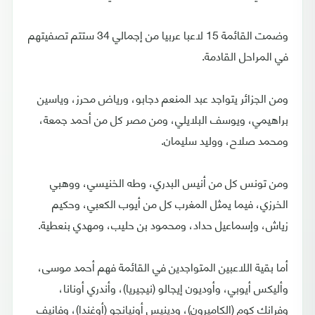
وضمت القائمة 15 لاعبا عربيا من إجمالي 34 ستتم تصفيتهم
في المراحل القادمة.
ومن الجزائر يتواجد عبد المنعم دجابو، ورياض محرز، وياسين
براهيمي، ويوسف البلايلي، ومن مصر كل من أحمد جمعة،
ومحمد صلاح، ووليد سليمان.
ومن تونس كل من أنيس البدري، وطه الخنيسي، ووهبي
الخرزي، فيما يمثل المغرب كل من أيوب الكعبي، وحكيم
زياش، وإسماعيل حداد، ومحمود بن حليب، ومهدي بنعطية.
أما بقية اللاعبين المتواجدين في القائمة فهم أحمد موسى،
وأليكس أيوبي، وأوديون إيجالو (نيجيريا)، وأندري أونانا،
وفرانك كوم (الكاميرون)، ودينيس أونيانجو (أوغندا)، وفانيف