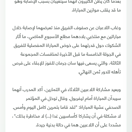
بعدما كان يظن الكثيرون أنهما سيتغيبان بسبب الإصابة وهو
ما قد يقلب موازين المباراة.
وغاب اللاعبان عن صفوف الفريق منذ تعرضهما لإصابة خلال
مباراتين مع منتخبي بلادهما مطلع الأسبوع الماضي، ما أثار
الشكوك حول قدرتهما على خوض المباراة المفصلية للفريق
في الجولة الخامسة ما قبل الأخيرة لمنافسات المجموعة
الثالثة، والتي يسعى فيها سان جرمان للفوز للإبقاء على فرص
تأهله للدور ثمن النهائي.
وبعيد مشاركة اللاعبين الثلاثاء في التمارين، أكد المدرب أنهما
سيبدآن المباراة أمام ليفربول. وقال توخل في المؤتمر
الصحفي عشية المباراة: "لقد قاما بتمرين كامل اليوم وأمس.
لا مشكلة في أن يشاركا كأساسيين غدا (...) لا مخاطرة بذلك"،
مشددا على أن اللاعبين هما في حالة بدنية جيدة.