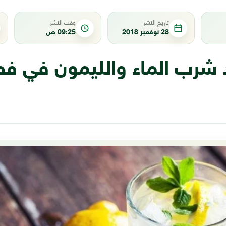
تاريخ النشر
وقت النشر
28 نوفمبر 2018
09:25 ص
د شرب الماء والليمون في ف