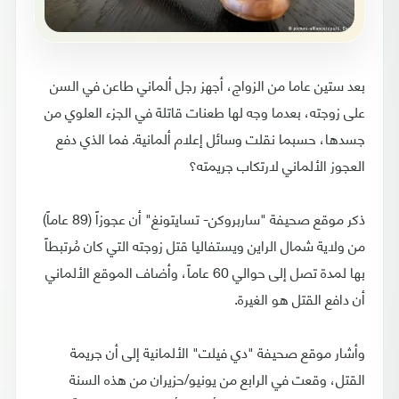
بعد ستين عاما من الزواج، أجهز رجل ألماني طاعن في السن
على زوجته، بعدما وجه لها طعنات قاتلة في الجزء العلوي من
جسدها، حسبما نقلت وسائل إعلام ألمانية. فما الذي دفع
العجوز الألماني لارتكاب جريمته؟
ذكر موقع صحيفة "ساربروكن- تسايتونغ" أن عجوزاً (89 عاماً)
من ولاية شمال الراين ويستفاليا قتل زوجته التي كان مُرتبطاً
بها لمدة تصل إلى حوالي 60 عاماً، وأضاف الموقع الألماني
أن دافع القتل هو الغيرة.
وأشار موقع صحيفة "دي فيلت" الألمانية إلى أن جريمة
القتل، وقعت في الرابع من يونيو/حزيران من هذه السنة