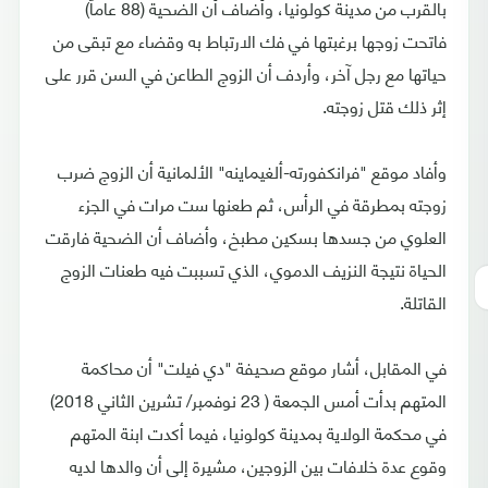
بالقرب من مدينة كولونيا، وأضاف أن الضحية (88 عاماً)
فاتحت زوجها برغبتها في فك الارتباط به وقضاء مع تبقى من
حياتها مع رجل آخر، وأردف أن الزوج الطاعن في السن قرر على
إثر ذلك قتل زوجته.
وأفاد موقع "فرانكفورته-ألغيماينه" الألمانية أن الزوج ضرب
زوجته بمطرقة في الرأس، ثم طعنها ست مرات في الجزء
العلوي من جسدها بسكين مطبخ، وأضاف أن الضحية فارقت
الحياة نتيجة النزيف الدموي، الذي تسببت فيه طعنات الزوج
القاتلة.
في المقابل، أشار موقع صحيفة "دي فيلت" أن محاكمة
المتهم بدأت أمس الجمعة ( 23 نوفمبر/ تشرين الثاني 2018)
في محكمة الولاية بمدينة كولونيا، فيما أكدت ابنة المتهم
وقوع عدة خلافات بين الزوجين، مشيرة إلى أن والدها لديه