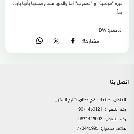
غيرة "مرضية" و "غضوب" أما والدتها فقد وصفتها بأنها باردة
جداً.
المصدر: DW
مشاركة:
اتصل بنا
العنوان:
صنعاء - فج عطان، شارع الستين
رقم التلفون:
9671450121
رقم التلفون:
9671445993
هاتف محمول:
770445995