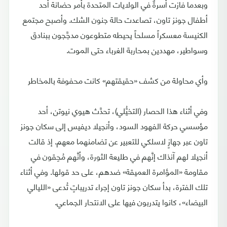
وبعدما فازت أسرةٌ في الولايات المتحدة بأمر حضانة أحد
أطفال جونز تاون، تصاعدت حالة جنون الشك. وأصبح مجتمع
الكنيسة معسكراً مسلحاً يحيطه متطوعون مدجَّجون ببنادق
وسواطير، مهددين بمحاربة الغرباء حتى الموت.
وأي محاولة من كشف «حقيقتهم» كانت محفوفة بالمخاطر
وفي أثناء هذا الحصار (التخيُّلي)، تحدَّث هيوي نيوتن، أحد
مؤسسي حركة الفهود السود، وأنجيلا ديفيس إلى سكان جونز
تاون عبر جهازٍ لاسلكي للتعبير عن تضامنهما معهم. إذ قالت
أنجيلا لهم آنذاك إنَّهم في طليعة الثورة، وأنَّهم مُحِقون في
مقاومة «المؤامرة العميقة» ضدهم، على حد قولها. وفي أثناء
تلك الفترة، بدأ سكان جونز تاون إجراء تدريباتٍ تُدعى «الليالي
البيضاء»، كانوا يتدربون فيها على الانتحار الجماعي.