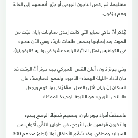
مقتلهما. ثم ركض الناجون الجرحى أو جرَّوا أنفسهم إلى الغابة
وهم ينزفون.
(يُذكر أنَّ جاكي سباير التي كانت إحدى معاونات رايان نَجَت من
الموت بعد إصابتها بخمس طلقات نارية، وهي الآن عضوة
في الكونغرس تمثل الدائرة الرابعة عشرة في ولاية كاليفورنيا).
وفي جونز تاون، أعلن القس الأميركي جيم جونز أنَّ الوقت قد
حان لأداء «الليلة البيضاء» الأخيرة. ولقمع المعارضة، قال
للسكان إنَّ رايان قُتِل بالفعل، ممَّا يُنذِر بهلاكهم ويجعل
«الانتحار الثوري» هو النتيجة الوحيدة الممكنة.
فاصطفَّ أفراد جونز تاون، بعضهم مُتقبِّلاً الوضع بهدوء
والآخرون مُرغمين على الأرجح، في طوابير لتلقِّي أكوابٍ من
السيانيد ومحاقن. وقد سُمِّم الأطفال أولاً (تجاوز عددهم 300