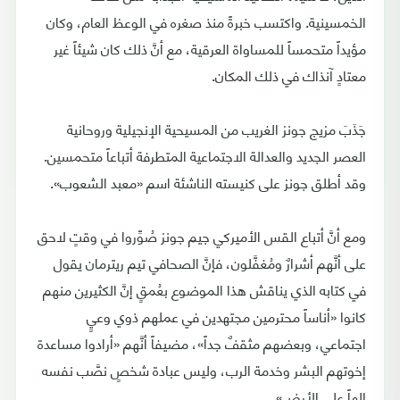
الخمسينية. واكتسب خبرةً منذ صغره في الوعظ العام، وكان
مؤيداً متحمساً للمساواة العرقية، مع أنَّ ذلك كان شيئاً غير
معتادٍ آنذاك في ذلك المكان.
جَذَبَ مزيج جونز الغريب من المسيحية الإنجيلية وروحانية
العصر الجديد والعدالة الاجتماعية المتطرفة أتباعاً متحمسين.
وقد أطلق جونز على كنيسته الناشئة اسم «معبد الشعوب».
ومع أنَّ أتباع القس الأميركي جيم جونز صُوِّروا في وقتٍ لاحق
على أنَّهم أشرارٌ ومُغفَّلون، فإنَّ الصحافي تيم ريترمان يقول
في كتابه الذي يناقش هذا الموضوع بعُمقٍ إنَّ الكثيرين منهم
كانوا «أناساً محترمين مجتهدين في عملهم ذوي وعيٍ
اجتماعي، وبعضهم مثقفٌ جداً»، مضيفاً أنَّهم «أرادوا مساعدة
إخوتهم البشر وخدمة الرب، وليس عبادة شخصٍ نصَّب نفسه
إلهاً على الأرض».