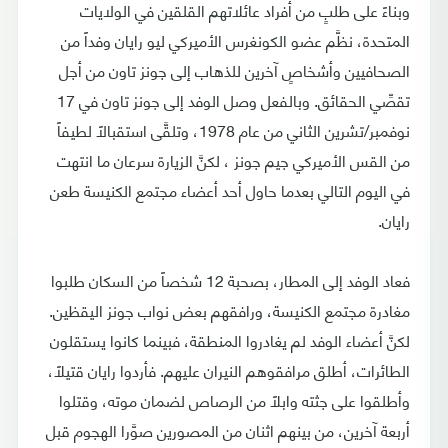
وبناءً على طلبٍ من أفراد عائلاتهم القلقين في الولايات
المتحدة، نظَّم عضو الكونغرس الأميركي ليو رايان وفداً من
الصحافيين وأشخاصٍ آخرين للذهاب إلى جونز تاون من أجل
تقصِّي الحقائق. وبالفعل وصل الوفد إلى جونز تاون في 17
نوفمبر/تشرين الثاني من عام 1978، وتلقَّى استقبالاً لطيفاً
من القس الأميركي جيم جونز ، لكنَّ الزيارة سرعان ما انتهت
في اليوم التالي بعدما حاول أحد أعضاء مجتمع الكنيسة طعن
رايان.
فعاد الوفد إلى المطار، بصحبة 12 شخصاً من السكان طلبوا
مغادرة مجتمع الكنيسة، ورافقهم بعض نواب جونز اليقظين.
لكنَّ أعضاء الوفد لم يغادروا المنطقة، فبينما كانوا يستقلون
الطائرات، أطلق مرافقوهم النيران عليهم. فأردوا رايان قتيلاً،
وأطلقوا على جثته وابلاً من الرصاص لضمان موته، وقتلوا
أربعة آخرين، من بينهم اثنان من المصورين صوَّرا الهجوم قبل