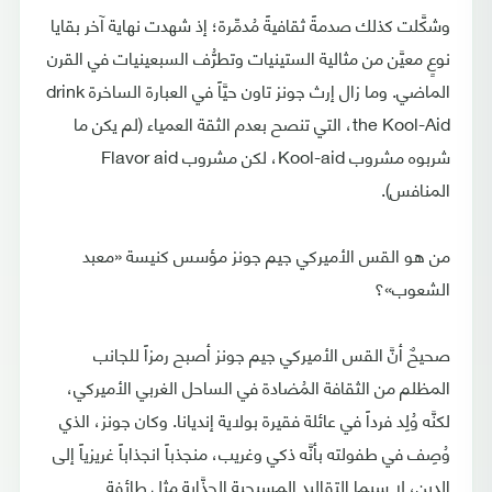
وشكَّلت كذلك صدمةً ثقافيةً مُدمِّرة؛ إذ شهدت نهاية آخر بقايا
نوعٍ معيَّن من مثالية الستينيات وتطرُّف السبعينيات في القرن
الماضي. وما زال إرث جونز تاون حيَّاً في العبارة الساخرة drink
the Kool-Aid، التي تنصح بعدم الثقة العمياء (لم يكن ما
شربوه مشروب Kool-aid، لكن مشروب Flavor aid
المنافس).
من هو القس الأميركي جيم جونز مؤسس كنيسة «معبد
الشعوب»؟
صحيحٌ أنَّ القس الأميركي جيم جونز أصبح رمزاً للجانب
المظلم من الثقافة المُضادة في الساحل الغربي الأميركي،
لكنَّه وُلِد فرداً في عائلة فقيرة بولاية إنديانا. وكان جونز، الذي
وُصِف في طفولته بأنَّه ذكي وغريب، منجذباً انجذاباً غريزياً إلى
الدين، لا سيما التقاليد المسيحية الجذَّابة مثل طائفة