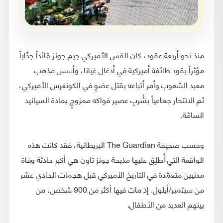
منذ نحو أربعة عقود، كان القس الأميركي جيم جونز قائداً جذَّاباً
مؤثراً يقود طائفة أميركية في أدغال غيانا، وأسس مذهب
معبد الشعوب وأمر أتباعه بقتل عضوٍ في الكونغرس الأميركي،
ثم الانتحار جماعياً بشُربِ عصير فواكه ممزوجٍ بمادة السيانيد
السامَّة.
وحسب صحيفة The Guardian البريطانية، فقد كانت هذه
الواقعة التي أُطلِق عليها مذبحة جونز تاون هي أكبر حادثة وفاة
مدنيين متعمَّدة في التاريخ الأميركي قبل هجمات الحادي عشر
من سبتمبر/أيلول. إذ مات فيها أكثر من 900 شخص، من
بينهم العديد من الأطفال.