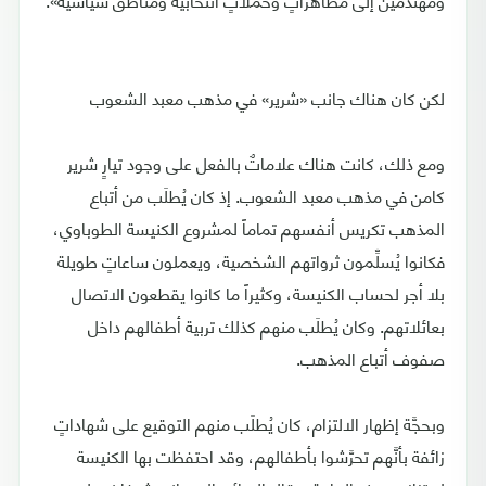
لكن كان هناك جانب «شرير» في مذهب معبد الشعوب
ومع ذلك، كانت هناك علاماتٌ بالفعل على وجود تيارٍ شرير
كامن في مذهب معبد الشعوب. إذ كان يُطلَب من أتباع
المذهب تكريس أنفسهم تماماً لمشروع الكنيسة الطوباوي،
فكانوا يُسلِّمون ثرواتهم الشخصية، ويعملون ساعاتٍ طويلة
بلا أجر لحساب الكنيسة، وكثيراً ما كانوا يقطعون الاتصال
بعائلاتهم. وكان يُطلَب منهم كذلك تربية أطفالهم داخل
صفوف أتباع المذهب.
وبحجَّة إظهار الالتزام، كان يُطلَب منهم التوقيع على شهاداتٍ
زائفة بأنَّهم تحرَّشوا بأطفالهم، وقد احتفظت بها الكنيسة