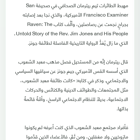
مهبط الطائرات تيم ريترمان الصحافي في صحيفة San
Francisco Examiner الأميركية، والذي نجا بعد إصابته
بجراحٍ نجمت عن رصاصتين، وألَّف كتاب Raven: The
Untold Story of the Rev. Jim Jones and His People،
الذي ما زال يُعَدُّ الرواية التاريخية الفاصلة لطائفة جونز.
قال ريترمان إنَّه من المستحيل فصل مذهب معبد الشعوب
الذي أسسه القس الأميركي جيم جونز عن سياقيها السياسي
والاجتماعي. وذكر في كتابه: «كانت طائفة معبد الشعوب،
مثل المجتمعات والطوائف الدينية والكنائس والحركات
الاجتماعية، بديلاً للنظام الاجتماعي الراسخ، وأمَّةً قائمةً
بذاتها.
فأفراد مجتمع معبد الشعوب الذي كنت أعرفه لم يكونوا
مازوخيين ولا مغفلين، ومن ثَمَّ، فالأعضاء الذين قدَّموا