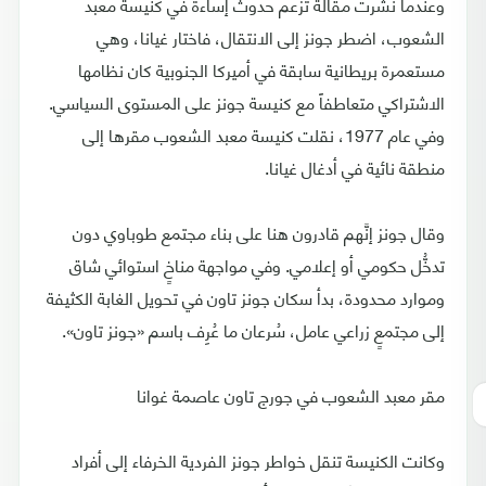
وعندما نُشرت مقالةٌ تزعم حدوث إساءة في كنيسة معبد
الشعوب، اضطر جونز إلى الانتقال، فاختار غيانا، وهي
مستعمرة بريطانية سابقة في أميركا الجنوبية كان نظامها
الاشتراكي متعاطفاً مع كنيسة جونز على المستوى السياسي.
وفي عام 1977، نقلت كنيسة معبد الشعوب مقرها إلى
منطقة نائية في أدغال غيانا.
وقال جونز إنَّهم قادرون هنا على بناء مجتمع طوباوي دون
تدخُّل حكومي أو إعلامي. وفي مواجهة مناخٍ استوائي شاق
وموارد محدودة، بدأ سكان جونز تاون في تحويل الغابة الكثيفة
إلى مجتمعٍ زراعي عامل، سُرعان ما عُرِف باسم «جونز تاون».
مقر معبد الشعوب في جورج تاون عاصمة غوانا
وكانت الكنيسة تنقل خواطر جونز الفردية الخرفاء إلى أفراد