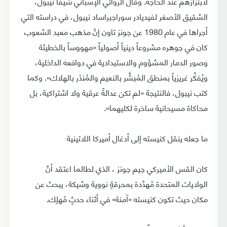
لابتزازهم عند الحاجة. وقال الروائي الإسباني شيفا نيبول،
الشقيق الأصغر لفيديادر سوراجبراساد نيبول، في دراسته التي
أجراها في عام 1980 عن جونز تاون إنَّ مذهب معبد الشعوب
كان في جوهره مشروعاً دينياً أصولياً «مهووساً بالخطيئة
وصور الدمار المشؤوم والاستبدادية في دوافعه الداخلية،
ويُفكِّر غريزياً بمنطق المُبشَّر بالنعيم والمُنذَر بالهلاك». وكما
كتب نيبول، فالنتيجة «لم تكن عدالةً عرقية ولا اشتراكية، بل
محاكاة مسيحانية ساخرة لكليهما».
ما جعله ينقل كنيسته إلى أدغال أميركا اللاتينية
كان القس الأميركي جيم جونز ، الذي لطالما اعتقد أنَّ
الولايات المتحدة مُهدَّدة بمحرقةٍ نووية وشيكة، يبحث عن
مكان حيث تكون كنيسته «آمنة» في أثناء حدثٍ مُهلِك.