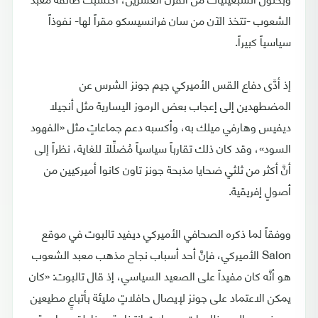
الشعوب -تتخذ الآن من سان فرانسيسكو مقراً لها- نفوذاً
سياسياً كبيراً.
إذ أدَّى دفاع القس الأميركي جيم جونز الشرس عن
المضطهدين إلى إعجاب بعض الرموز اليسارية مثل أنجيلا
ديفيس وهارفي ميلك به، وأكسبه دعم جماعاتٍ مثل «الفهود
السود»، وقد كان ذلك تقارباً سياسياً مُضلِّلاً للغاية، نظراً إلى
أنَّ أكثر من ثلثي ضحايا مذبحة جونز تاون كانوا أميركيين من
أصولٍ إفريقية.
ووفقاً لما ذكره الصحافي الأميركي ديفيد تالبوت في موقع
Salon الأميركي، فإنَّ أحد أسباب نجاح مذهب معبد الشعوب
هو أنَّه كان مفيداً على الصعيد السياسي، إذ قال تالبوت: «كان
يمكن الاعتماد على جونز لإيصال حافلاتٍ مليئة بأتباعٍ مطيعين
ومهندمين إلى مظاهراتٍ وحملاتٍ انتخابية ومناطق سياسية».