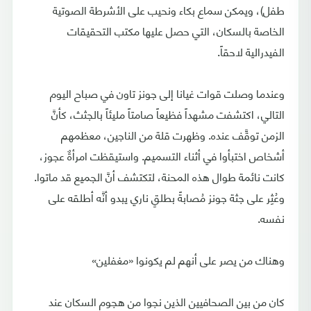
طفل)، ويمكن سماع بكاء ونحيب على الأشرطة الصوتية
الخاصة بالسكان، التي حصل عليها مكتب التحقيقات
الفيدرالية لاحقاً.
وعندما وصلت قوات غيانا إلى جونز تاون في صباح اليوم
التالي، اكتشفت مشهداً فظيعاً صامتاً مليئاً بالجثث، كأنَّ
الزمن توقَّف عنده. وظهرت قلة من الناجين، معظمهم
أشخاص اختبأوا في أثناء التسميم. واستيقظت امرأةٌ عجوز،
كانت نائمة طوال هذه المحنة، لتكتشف أنَّ الجميع قد ماتوا.
وعُثِر على جثة جونز مُصابةً بطلقٍ ناري يبدو أنَّه أطلقه على
نفسه.
وهناك من يصر على أنهم لم يكونوا «مغفلين»
كان من بين الصحافيين الذين نجوا من هجوم السكان عند