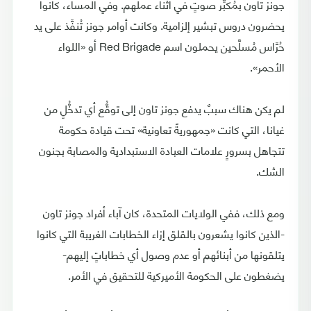
جونز تاون بمُكبِّر صوتٍ في أثناء عملهم. وفي المساء، كانوا
يحضرون دروس تبشير إلزامية. وكانت أوامر جونز تُنفَّذ على يد
حُرَّاس مُسلَّحين يحملون اسم Red Brigade أو «اللواء
الأحمر».
لم يكن هناك سببٌ يدفع جونز تاون إلى توقُّع أي تدخُّلٍ من
غيانا، التي كانت «جمهوريةً تعاونية» تحت قيادة حكومة
تتجاهل بسرورٍ علامات العبادة الاستبدادية والمصابة بجنون
الشك.
ومع ذلك، ففي الولايات المتحدة، كان آباء أفراد جونز تاون
-الذين كانوا يشعرون بالقلق إزاء الخطابات الغريبة التي كانوا
يتلقونها من أبنائهم أو عدم وصول أي خطاباتٍ إليهم-
يضغطون على الحكومة الأميركية للتحقيق في الأمر.