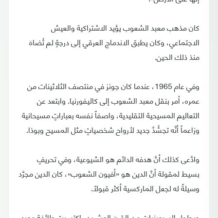
كان مذهب معبد الشعوب يؤيد الاشتراكية والعيش
الاجتماعي، وكان يطبق الاندماج العرقي إلى درجةٍ لم تُضاهَ
منذ ذلك الحين.
وفي عام 1965، عندما كان جونز في منتصف الثلاثينات من
عمره، أمر بنقل معبد الشعوب إلى كاليفورنيا. وابتعد عن
التعاليم المسيحية التقليدية، واصفاً نفسه بعباراتٍ مسيحانية
وزاعماً أنَّه تجسُّدٌ جديد لأرواح شخصياتٍ مثل المسيح وبوذا.
وادَّعى كذلك أنَّ هدفه الدائم هو الشيوعية، وفي تحريفٍ
بسيط لمقولة أنَّ الدين هو «أفيون الشعوب»، كان الدين مجرَّد
وسيلةً له لجعل الماركسية أكثر قبولاً.
وبحلول السبعينيات من القرن العشرين، اكتسبت طائفة معبد