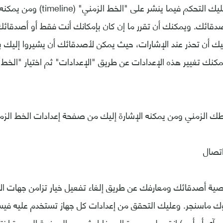
دقائك. ويمكنك أن تقرر ما إن كان بإمكانك أنت فقط أو أصدقائك
ك أن تحذر عند الإشارات، حيث يمكن لأصدقائك أن يشيروا إليك ب
يمكنك تغيير هذه الإعدادات عن طريق "الإعدادات" ثم اختيار "الخط 
 الزمني ومن يمكنه الإشارة إليك من صفحة إعدادات الخط الزمني 
اتصال
ة أصدقائك ومعارفك عن طريق إلغاء تفعيل خيار تزامن جهات الا
 ماسنجر. وعليك التحقق من إعدادات كل جهاز تستخدم عليه في
 و آي.أو.أس) انقر على صورة البروفايل ثم من الصفحة الجديدة ا