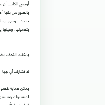
بالصور من بقية أص
خطك الزمني. وعلي
بتحميلها. وحينها 
يمكنك التحكم بخطك
لا تشارك أي جهة 
يمكن حماية خصوصي
لفيسبوك وفيسبوك
"ماسنجر" (أندرويد