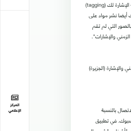
أوضح الكاتب أن عليك التحكم فيما ينشر على "الخط الزمني" (timeline) ومن يمكنه الإشارة لك (tagging)
 أيضا نشر مواد على
الصور التي لم تقم
الزمني والإشارات".
والإشارة (الجزيرة)
المركز
تصال بالنسبة
الإعلامي
سبوك. في تطبيق
ختر "أشخاص" ثم عطل