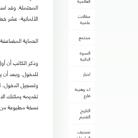
العالمية
المحتملة. وقد اس
مقالات
الألمانية- عشر خ
علمية
مجتمع
الحماية المضاعفة
السيرة
الذاتية
وذكر الكاتب أن أول
للدخول. وبعد أن ي
اخبار
وتسجيل الدخول، ثم
ا.د وهيبة
تقديمه يمكنك الاخ
فارع
نسخة مطبوعة من رم
التاريخ
القديم
تصنيف
الجامعات