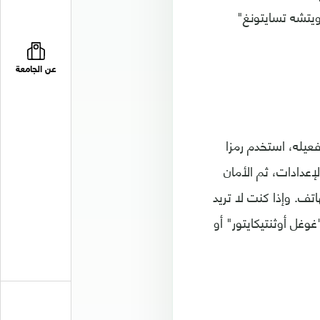
يتشه تسايتونغ"
عن الجامعة
فعيله، استخدم رمزا
إعدادات، ثم الأمان
تف. وإذا كنت لا تريد
وغل أوثنتيكايتور" أو