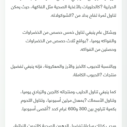
الحرارية ?كالحلويات بالأغذية الصحية مثل الفاكهة، حيث يمكن
تناول ثمرة تفاح بدلا من ?الشوكولاته.
وبشكل عام ينبغي تناول خمس حصص من الخضراوات
والفواكه يوميا، ?بواقع ثلاث حصص من الخضراوات
وحصتين من الفواكه.
وبالنسبة للحبوب كالخبز والأرز والمعكرونة، فإنه ينبغي تفضيل
منتجات ?الحبوب الكاملة.
كما ينبغي تناول الحليب ومنتجاته كالجبن والزبادي يوميا،
وتناول الأسماك ?بمعدل مرتين أسبوعيا، وتناول اللحوم
بكمية تتراوح بين 300 و600 غرام كحد ?أقصى أسبوعيا.
ويجب كذلك مراعاة تفضيل الدهون الصحية كالزيوت النباتية،