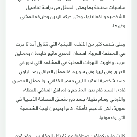
مناسبات مختلفة بما يمكن الممثل من دراسة تفاصيل
الشخصية وانفعالاتها، وحتى حركة اليدين وطريقة المشي
وغيرها.
وعلى خلاف كثير من الأفلام الأجنبية التي تتناول أحداثا جرت
في المنطقة العربية، استعان المخرج ماثيو هاينمان بممثلين
عرب، وظهرت اللهجات المحلية في المشاهد التي تدور في
العراق وفي ليبيا وفي سورية، فالممثل العراقي رعد الراوي
جسد شخصية العقيد الليبي معمر القذافي، والممثل المصري
فادي السيد قام بدور المترجم والمرافق العراقي للبطلة،
والأردني وسام طبيلة جسد دور منسق الصحافة الأجنبية في
سورية، لكن ثلاثتهم كأمثلة، كانوا يجيدون لهجة الشخصية
التي يقدمونها.
كانت ماري كولفين صحافية مميزة بكل المقاييس، وقد قدم