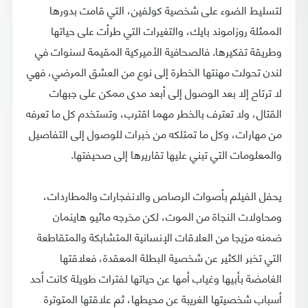
لتسليط الضوء على شخصية كولفين، التي قامت بدورها
الممثلة روزاموند بايك، والتغيرات التي طرأت على حياتها
وطريقة تفكيرها. فالصحافية الأميركية المقيمة لسنوات في
لندن تحولت مهنتها الخطرة إلى نوع من العشق المرضي، فهي
لا ترتاح إلا بعد الوصول إلى أبعد مدى ممكن على جبهات
القتال، ولا تعترف بالخطر مهما اقترب، وتستخدم كل ما تعرفه
من مهارات، وكل ما تمتلكه من خبرات للوصول إلى التفاصيل
والمعلومات التي تبني عليها تقاريرها إلى صحيفتها.
يحفل الفيلم بأصوات الرصاص والانفجارات والمطاردات،
ومحاولات النجاة من الموت، لكن مخرجه ماثيو هاينمان
ضمنه مزيجا من العلاقات الإنسانية المتشابكة والمتقاطعة
التي تخبر الكثير عن شخصية البطلة المعقدة، فعلاقتها
الغامضة بأبيها وغياب أمها عن حياتها لفترات طويلة كانت أحد
أسباب شخصيتها الغريبة عن محيطها، ثم علاقتها المتوترة