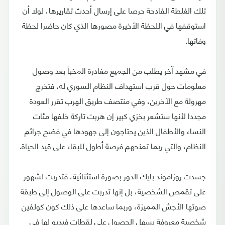
تلك الغلطة الفادحة حرصا على إرسال أحدث تقاريرها، لولا أن
استوقفها في اللحظة الأخيرة مصورها الذي كان حاضرا لحظة
وفاتها.
في مشهد آخر يطلب من الجميع مغادرة المخبأ بعد وصول
معلومات حول قرب استهداف النظام السوري له، فتخرج
مهرولة مع الآخرين، وفي منتصف طريق الهرب تقرر العودة
مجددا لأنها ستشعر بخزي كبير إن هربت تاركة خلفها مئات
النساء والأطفال الذين يحتاجون إلى جهودها في فضح جرائم
النظام، والتي ربما تمنحهم فرصة أطول للبقاء على قيد الحياة.
جسدت روزاموند بايك الدور بصورة استثنائية، فتدربت لشهور
على تقمص الشخصية، بل إنها تدربت على الوصول إلى طبقة
صوتها الأجش المميزة، وربما ساعدها على ذلك كون كولفين
شخصية معروفة يسهل الحصول على لقطات فيديو لها في