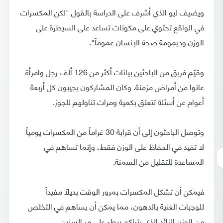
ويضيف ليو الذي أشرف على الدراسة بالقول "لكن المكسرات
في الواقع تحتوي على مكونات تساعد على السيطرة على
الوزن وديمومة صحة الإنسان عموماً".
وقيّم فريق من الباحثين بيانات أكثر من 126 ألف رجل وامرأة
عانوا من أمراض مزمنة. وكان المشاركون يجيبون كل أربعة
أعوام عن أسئلة تتعلق بكمية ومرات تناولهم للجوز.
وتوصل الباحثون إلى أن قرابة 30 غراماً من المكسرات يومياً
لا تفيد في الحفاظ على الوزن فقط، وإنما تساهم في
المساعدة للتقليل من السمنة.
فيمكن أن تشكل المكسرات بمرور الوقت بديلاً مفيداً
للوجبات الغنية بالدهون، مما يمكن أن يساهم في التخلص
من الوزن الزائد الذي يتراكم ببطء على مر السنين.