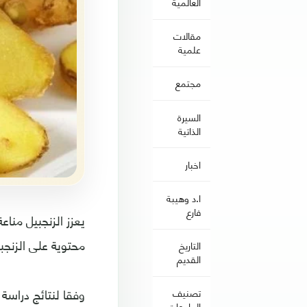
العالمية
مقالات
علمية
مجتمع
السيرة
الذاتية
اخبار
ا.د وهيبة
فارع
يعزز الزنجبيل منا
محتوية على الزنجبي
التاريخ
القديم
تصنيف
الجامعات