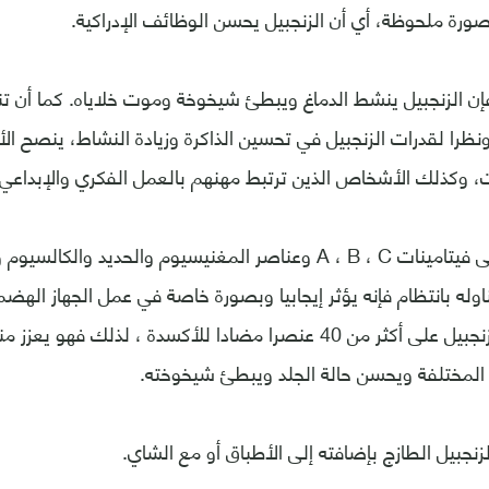
رة ملحوظة، أي أن الزنجبيل يحسن الوظائف الإدراكية.
ن الزنجبيل ينشط الدماغ ويبطئ شيخوخة وموت خلاياه. كما أن تنا
نظرا لقدرات الزنجبيل في تحسين الذاكرة وزيادة النشاط، ينصح الأط
ت، وكذلك الأشخاص الذين ترتبط مهنهم بالعمل الفكري والإبداعي.
يحتوي الزنجبيل على فيتامينات A ، B ، C وعناصر المغنيسيوم والحديد 
اوله بانتظام فإنه يؤثر إيجابيا وبصورة خاصة في عمل الجهاز اله
الهضم . يحتوي الزنجبيل على أكثر من 40 عنصرا مضادا للأكسدة ، لذلك
المختلفة ويحسن حالة الجلد ويبطئ شيخوخته.
زنجبيل الطازج بإضافته إلى الأطباق أو مع الشاي.