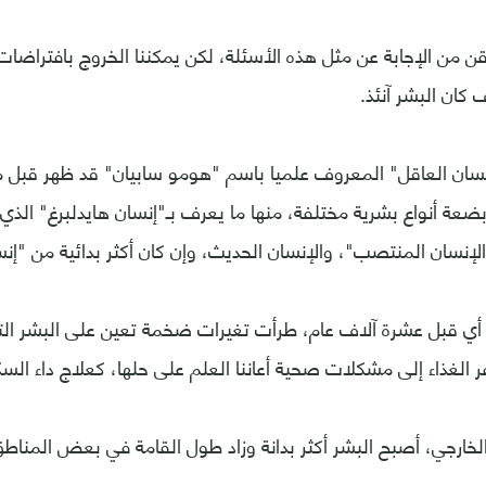
قن من الإجابة عن مثل هذه الأسئلة، لكن يمكننا الخروج بافتراضات
 كان البشر آنئذ.
إنسان العاقل" المعروف علميا باسم "هومو سابيان" قد ظهر قبل م
ضعة أنواع بشرية مختلفة، منها ما يعرف بـ"إنسان هايدلبرغ" الذ
إنسان المنتصب"، والإنسان الحديث، وإن كان أكثر بدائية من "إنسان
ي قبل عشرة آلاف عام، طرأت تغيرات ضخمة تعين على البشر الت
افر الغذاء إلى مشكلات صحية أعاننا العلم على حلها، كعلاج داء ال
لخارجي، أصبح البشر أكثر بدانة وزاد طول القامة في بعض المناطق