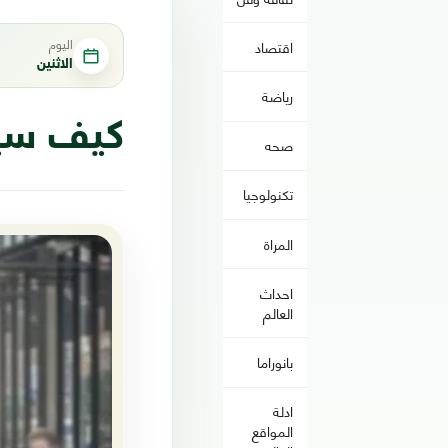
اليوم
اقتصاد
الاثنين
رياضة
كيف سيك
صحه
تكنولوجيا
المراة
احداث
العالم
بانوراما
ادلة
المواقع