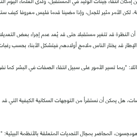
 إمكان انتقاء جينات الوليد في المستقبل، ولدى العلماء اليوم ال
ة، لكن الأمر مثير للجدل، وإذا مضينا قدما فليس معروفا كيف ستس
أن النظرة قد تتغير مستقبلا حتى قد يُعد عدم إجراء بعض التعديلات
لإطار قد يختار الناس ملامح أولادهم فيتشكل الأبناء بحسب رغبات
لا: "ربما تسير الأمور على سبيل انتقاء الصفات في البشر كما نق
ضات، هل يمكن أن نستقرأ من التوجهات السكانية الكيفية التي قد يب
دجسون، المحاضر بمجال التحديات المتعلقة بالأنظمة البيئية: "