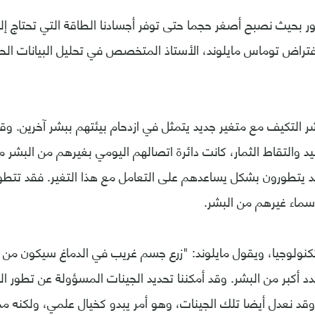
ر بحيث نصبح أصغر حجما حتى توفر أجسادنا الطاقة التي تحتاج إل
تراض توماس مايلوند، الأستاذ المتخصص في تحليل البيانات الح
 التكيف مع متغير جديد يتمثل في ازدحام بيئتهم ببشر آخرين. وقد
 والتقاط الثمار، كانت دائرة اتصالهم اليومي بغيرهم من البشر 
قد يتطورون بشكل يساعدهم على التعامل مع هذا التغير. فقد تتطور
أسماء غيرهم من البشر.
لتكنولوجيا، ويقول مايلوند: "زرع جسم غريب في الدماغ سيكون من 
دد أكبر من البشر. وقد أمكننا تحديد الجينات المسؤولة عن تطور ا
وقد نعدل أيضا تلك الجينات، وهو أمر يبدو كخيال علمي، ولكنه 