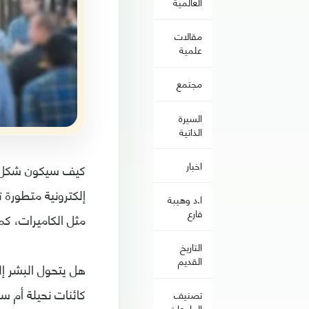
العالمية
مقالات
علمية
مجتمع
السيرة
الذاتية
اخبار
كيف سيكون شكل أ
إلكترونية متطورة
ا.د وهيبة
فارع
مثل الكاميرات، ك
التاريخ
القديم
هل يتحول البشر إ
كائنات نحيلة أم سم
تصنيف
الجامعات