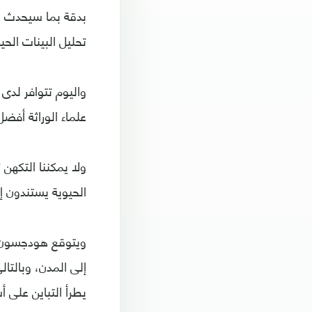
بدقة بما سيحدث بع
تحليل البينات الحي
واليوم تتوافر لدى
علماء الوراثة أفضل
ولا يمكننا التكهن 
الحيوية يستندون إل
ويتوقع هودجسون تب
إلى المدن، وبالتال
يطرأ التباين على 