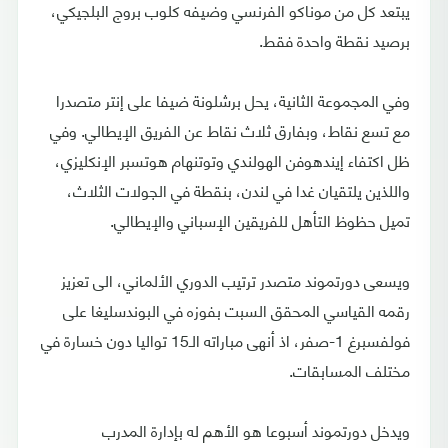
يبتعد كل من موناكو الفرنسي وضيفه كلوب بروج البلجيكي،
برصيد نقطة واحدة فقط.
وفي المجموعة الثانية، يحل برشلونة ضيفا على إنتر متصدرا
مع تسع نقاط، وبفارق ثلاث نقاط عن الفريق الإيطالي. وفي
ظل اكتفاء إيندهوفن الهولندي وتوتنهام هوتسبر الإنكليزي،
واللذين يلتقيان غدا في لندن، بنقطة في الجولات الثلاث،
تميل حظوظ التأهل للفريقين الإسباني والإيطالي.
ويسعى دورتموند متصدر ترتيب الدوري الألماني، الى تعزيز
رقمه القياسي المحقق السبت بفوزه في البوندسليغا على
فولفسبرغ 1-صفر، اذ أنهى مباراته الـ15 تواليا دون خسارة في
مختلف المسابقات.
ويدخل دورتموند أسبوعا هو الأهم له بإدارة المدرب