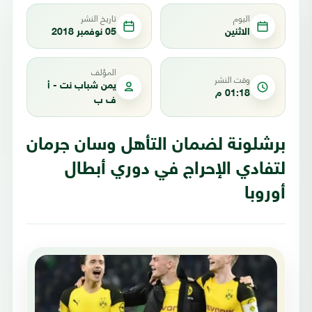
اليوم
تاريخ النشر
الاثنين
05 نوفمبر 2018
المؤلف
وقت النشر
يمن شباب نت - أ
01:18 م
ف ب
برشلونة لضمان التأهل وسان جرمان
لتفادي الإحراج في دوري أبطال
أوروبا