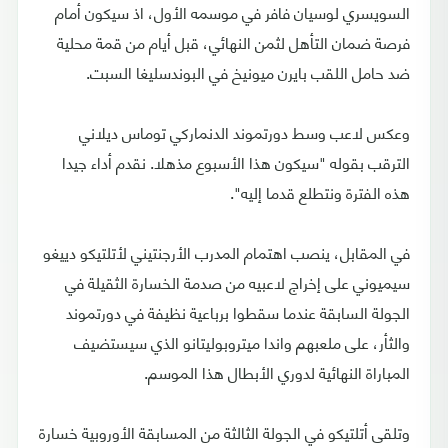
السويسري لوسيان فافر في موسمه الأول، اذ سيكون أمام
فرصة ضمان التأهل لثمن النهائي، قبل أيام من قمة محلية
ضد حامل اللقب بايرن ميونيخ في البوندسليغا السبت.
وعكس لاعب وسط دورتموند الدنماركي توماس ديلاني
الترقب بقوله "سيكون هذا الأسبوع مذهلا. نقدم أداء جيدا
هذه الفترة ونتطلع قدما إليه".
في المقابل، ينصب اهتمام المدرب الأرجنتيني لأتلتيكو دييغو
سيميوني على إخراج لاعبيه من صدمة الخسارة الثقيلة في
الجولة السابقة عندما سقطوا برباعية نظيفة في دورتموند
والثأر، على ملعبهم واندا ميتروبوليتانو الذي سيستضيف
المباراة النهائية لدوري الأبطال هذا الموسم.
وتلقى أتلتيكو في الجولة الثالثة من المسابقة الأوروبية خسارة