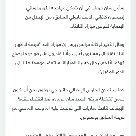
ويأمل سان جرمان في أن يتمكن مهاجمه الأوروغوياني
إدينسون كافاني، لاعب نابولي السابق، من الإبلال من
الإصابة لخوض مباراة الثلاثاء.
وقال الأخير لوكالة فرانس برس إن مباراة الغد "فرصة لإظهار
أننا انتقلنا الى مستوى أعلى، وأننا قادرون على مواجهة أوضاع
كهذه، لأنه في حال خسرنا المباراة، ستتعقد مهمة تأهلنا الى
الدور المقبل".
كما سيتمكن الحارس الإيطالي جانلويجي بوفون، من أن يكون
ضمن تشكيلة فريقه الجديد سان جرمان، بعد انقضاء عقوبة
الإيقاف لثلاث مباريات التي فرضت عليه الموسم الماضي مع
فريقه السابق يوفنتوس.
وفي مباراة أخرى من المجموعة الثالثة، ينتقل المتصدر