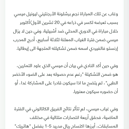
وغاب عن تلك المباراة نجم برشلونة الأرجنتيني ليونيل ميسي
بسبب تعرضه لكسر في ذراعه في 20 تشرين الأول/أكتوبر
خلال مباراة في الدوري المحلي ضد أشبيلية. وفي حين لا يزال
ميسي ضمن فترة الغياب المعلنة لثلاثة أسابيع، أدرج المدرب
إرنستو فالفيردي اسمه ضمن تشكيلته المتجهة الى إيطاليا.
وفي حين أكد النادي في بيان أن ميسي الذي عاود التمارين،
هو ضمن التشكيلة "رغم عدم حصوله بعد على الضوء الأخضر
الطبي"، لم يتضح ما اذا سيكون قادرا على المشاركة غدا، أو
أن حضوره سيكون معنويا.
وفي غياب ميسي، لم تتأثر نتائج الفريق الكاتالوني في الفترة
الماضية، فحقق أربعة انتصارات متتالية في مختلف
المسابقات، أبرزها اكتساح ريال مدريد 5-1 بفضل "هاتريك"