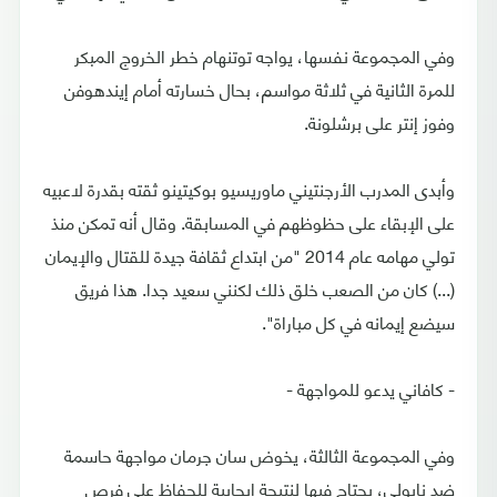
وفي المجموعة نفسها، يواجه توتنهام خطر الخروج المبكر
للمرة الثانية في ثلاثة مواسم، بحال خسارته أمام إيندهوفن
وفوز إنتر على برشلونة.
وأبدى المدرب الأرجنتيني ماوريسيو بوكيتينو ثقته بقدرة لاعبيه
على الإبقاء على حظوظهم في المسابقة. وقال أنه تمكن منذ
تولي مهامه عام 2014 "من ابتداع ثقافة جيدة للقتال والإيمان
(...) كان من الصعب خلق ذلك لكنني سعيد جدا. هذا فريق
سيضع إيمانه في كل مباراة".
- كافاني يدعو للمواجهة -
وفي المجموعة الثالثة، يخوض سان جرمان مواجهة حاسمة
ضد نابولي، يحتاج فيها لنتيجة إيجابية للحفاظ على فرص