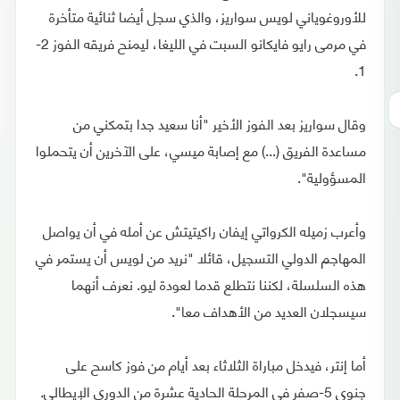
للأوروغوياني لويس سواريز، والذي سجل أيضا ثنائية متأخرة
في مرمى رايو فايكانو السبت في الليغا، ليمنح فريقه الفوز 2-
1.
وقال سواريز بعد الفوز الأخير "أنا سعيد جدا بتمكني من
مساعدة الفريق (...) مع إصابة ميسي، على الآخرين أن يتحملوا
المسؤولية".
وأعرب زميله الكرواتي إيفان راكيتيتش عن أمله في أن يواصل
المهاجم الدولي التسجيل، قائلا "نريد من لويس أن يستمر في
هذه السلسلة، لكننا نتطلع قدما لعودة ليو. نعرف أنهما
سيسجلان العديد من الأهداف معا".
أما إنتر، فيدخل مباراة الثلاثاء بعد أيام من فوز كاسح على
جنوى 5-صفر في المرحلة الحادية عشرة من الدوري الإيطالي.