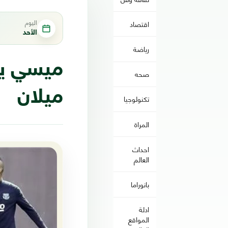
اليوم
اقتصاد
الأحد
رياضة
ميسي يزي
صحه
ميلان
تكنولوجيا
المراة
احداث
العالم
بانوراما
ادلة
المواقع