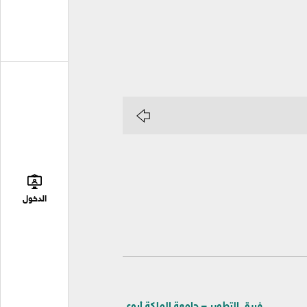
الدخول
فريق التطوير – جامعة الملكة أروى