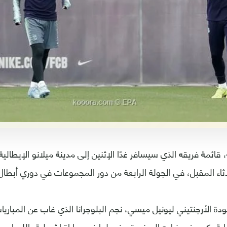
 قائمة فريقه الذي سيسافر غدًا الإثنين إلى مدينة ميلانو الإيطالية
لاثاء المقبل، في الجولة الرابعة من دور المجموعات في دوري أبطال 
ة الأرجنتيني ليونيل ميسي، نجم البلوجرانا الذي غاب عن المباريات
ة بكسر في ذراعه اليمنى تعرض لها في مباراة إشبيلية بالليجا.