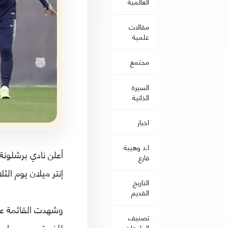
العالمية
مقالات
علمية
مجتمع
السيرة
الذاتية
اخبار
ا.د وهيبة
أعلن نادي برشلونة،
فارع
إنتر ميلان يوم الث
التاريخ
القديم
وشهدت القائمة عود
تصنيف
للفريق، بسبب إصاب
الجامعات