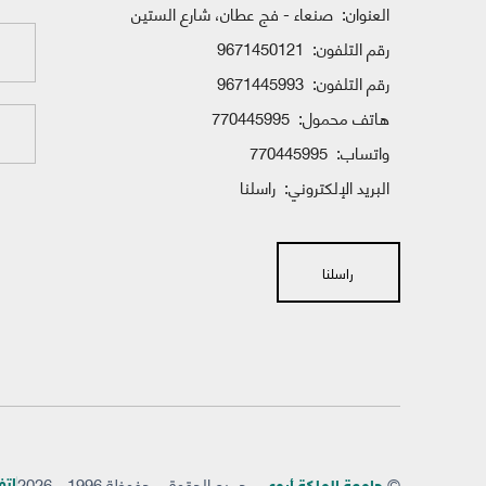
العنوان:
صنعاء - فج عطان، شارع الستين
رقم التلفون:
9671450121
رقم التلفون:
9671445993
هاتف محمول:
770445995
واتساب:
770445995
البريد الإلكتروني:
راسلنا
راسلنا
©
- جميع الحقوق محفوظة 1996 - 2026
إتفاق