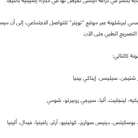
سمي لبرشلونة عبر موقع "تويتر" للتواصل الاجتماعي، إلى أن مي
لتصريح الطبي حتى الآن.
نة كالتالي:
 شتيجن، سيليسن، إيناكي بينيا
يكيه، لينجليت، ألبا، سيرجي روبيرتو، شومي
وسكيتس، دينيس سواريز، كوتينيو، آرثر، رافينيا، فيدال، ألينيا