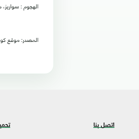
الهجوم : سواريز، 
المصدر: موقع كور
اتصل بنا
تحمي