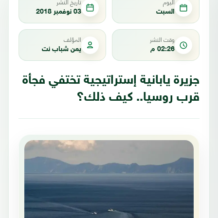
اليوم
تاريخ النشر
السبت
03 نوفمبر 2018
وقت النشر
المؤلف
02:26 م
يمن شباب نت
جزيرة يابانية إستراتيجية تختفي فجأة
قرب روسيا.. كيف ذلك؟