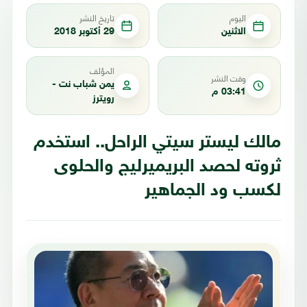
اليوم
تاريخ النشر
الاثنين
29 أكتوبر 2018
المؤلف
وقت النشر
يمن شباب نت -
03:41 م
رويترز
مالك ليستر سيتي الراحل.. استخدم
ثروته لحصد البريميرليج والحلوى
لكسب ود الجماهير