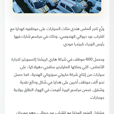
وزَّع تاجر ألماس هندي مئات السيارات على موظفيه كهدايا مع
اقتراب عيد ديوالي الهندوسي، وذلك في مراسم شارك فيها
رئيس الوزراء ناريندرا مودي.
وحصل 600 موظف في شركة هاري كريشنا إكسبورترز لتجارة
الألماس، التي يملكها الملياردير سافجي دهولاكيا، على
سيارات من إنتاج شركة ماروتي سوزوكي الهندية، كما حصل
نحو ألف موظف آخرين على هدايا في شكل ودائع نقدية
وشقق، ضمن مراسم كبيرة أقيمت في الهواء الطلق بولاية
جوجارات.
ويتبادل الهنود الهدايا مع اقتراب عيد ديوالي، وهو مهرجان