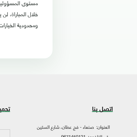
مستوى المسؤولية ا
خلال المباراة، لن 
ومحدودية الخيارات
اتصل بنا
تحمي
العنوان:
صنعاء - فج عطان، شارع الستين
رقم التلفون:
9671450121