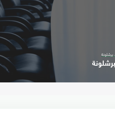
 برشلونة
برشلونة