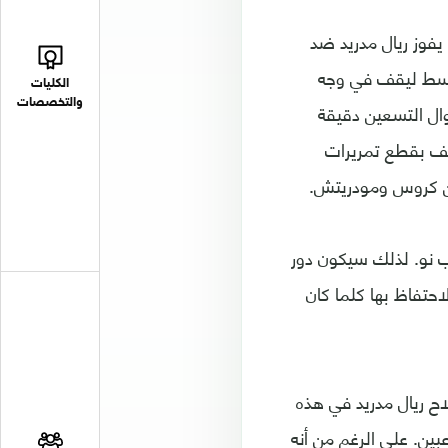
يفوز ريال مدريد ضد
لوسط ليقف في وجه
الكليات
والتخصصات
ال التسعين دقيقة
لف بقطع تمريرات
من كروس ومودريتش.
ب نو. لذلك سيكون دور
احتفاظ بها كلما كان
اح ريال مدريد في هذه
بين. على الرغم من أنه