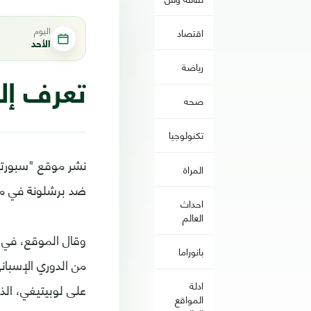
اليوم
اقتصاد
الأحد
رياضة
تعرف إل
صحه
تكنولوجيا
نشر موقع "سبورتس 
المراة
ضد برشلونة في مبا
احداث
العالم
بانوراما
من الدوري الإسبان
ادلة
على لوبيتيغي، الذ
المواقع