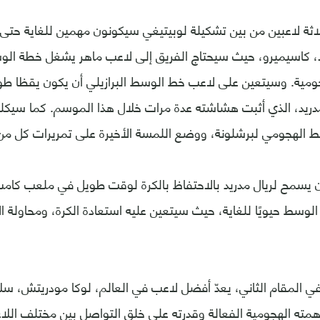
لاثة لاعبين من بين تشكيلة لوبيتيغي سيكونون مهمين للغاية حتى 
لا، كاسيميرو، حيث سيحتاج الفريق إلى لاعب ماهر يشغل خطة ا
جومية. وسيتعين على لاعب خط الوسط البرازيلي أن يكون يقظا طو
مدريد، الذي أثبت هشاشته عدة مرات خلال هذا الموسم. كما سيك
 الهجومي لبرشلونة، ووضع اللمسة الأخيرة على تمريرات كل 
ن يسمح لريال مدريد بالاحتفاظ بالكرة لوقت طويل في ملعب كام
وسط حيويًا للغاية، حيث سيتعين عليه استعادة الكرة، ومحاولة ال
 في المقام الثاني، يعدّ أفضل لاعب في العالم، لوكا مودريتش، سل
اهمته الهجومية الفعالة وقدرته على خلق التواصل بين مختلف اللاع