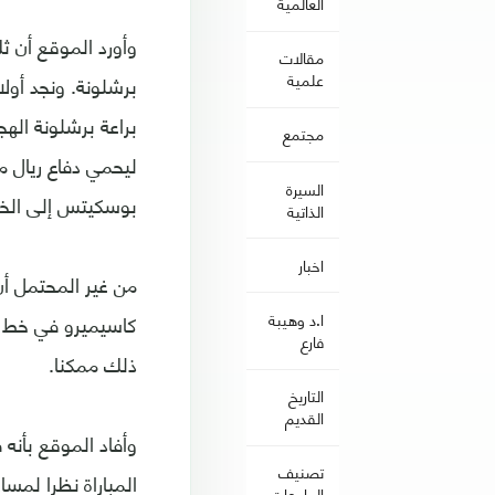
العالمية
وأورد الموقع أن ث
مقالات
علمية
برشلونة. ونجد أو
براعة برشلونة اله
مجتمع
ليحمي دفاع ريال 
السيرة
بوسكيتس إلى الخط
الذاتية
اخبار
من غير المحتمل أ
كاسيميرو في خط ال
ا.د وهيبة
فارع
ذلك ممكنا.
التاريخ
القديم
وأفاد الموقع بأنه
تصنيف
المباراة نظرا لمس
الجامعات