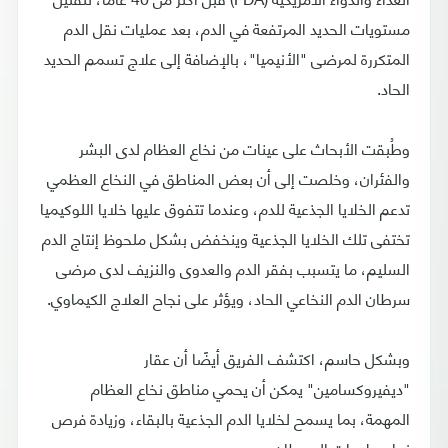
مستويات الحديد المرتفعة في الدم، بعد عمليات نقل الدم
المتكررة لمرضى "الأنيميا"، بالإضافة إلى علاج تسمم الحديد
الحاد.
وطُبقت الأبحاث على عينات من نخاع العظام لدى البشر
والفئران، وخلصت إلى أن بعض المناطق في النخاع العظمي
تدعم الخلايا الجذعية للدم، وعندما تتفوق عليها خلايا اللوكيميا
تختفى تلك الخلايا الجذعية وينخفض بشكل ملحوظ إنتاج الدم
السليم، ما يتسبب بفقر الدم والعدوى والنزيف لدى مرضى
سرطان الدم النخاعي الحاد، ويؤثر على نجاح العلاج الكيماوي.
وبشكل حاسم، اكتشف الفريق أيضًا أن عقار
"ديفيروكسامين" يمكن أن يحمي مناطق نخاع العظام
المهمة، بما يسمح لخلايا الدم الجذعية بالبقاء، وزيادة فرص
نجاح علاجات السرطان.