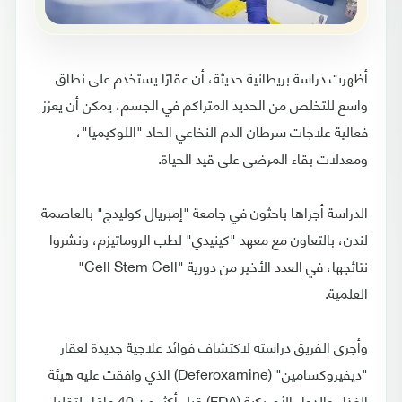
أظهرت دراسة بريطانية حديثة، أن عقارًا يستخدم على نطاق
واسع للتخلص من الحديد المتراكم في الجسم، يمكن أن يعزز
فعالية علاجات سرطان الدم النخاعي الحاد "اللوكيميا"،
ومعدلات بقاء المرضى على قيد الحياة.
الدراسة أجراها باحثون في جامعة "إمبريال كوليدج" بالعاصمة
لندن، بالتعاون مع معهد "كينيدي" لطب الروماتيزم، ونشروا
نتائجها، في العدد الأخير من دورية "Cell Stem Cell"
العلمية.
وأجرى الفريق دراسته لاكتشاف فوائد علاجية جديدة لعقار
"ديفيروكسامين" (Deferoxamine) الذي وافقت عليه هيئة
الغذاء والدواء الأمريكية (FDA) قبل أكثر من 40 عامًا، لتقليل