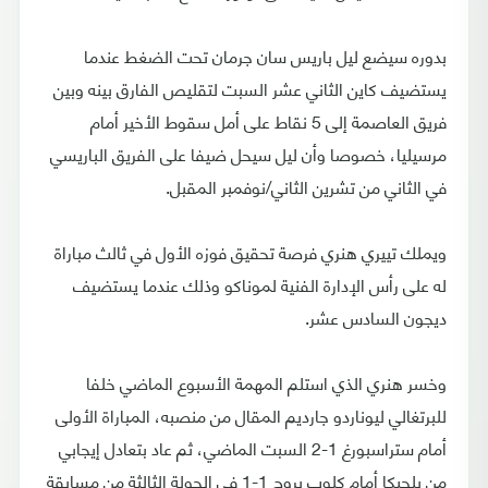
بدوره سيضع ليل باريس سان جرمان تحت الضغط عندما
يستضيف كاين الثاني عشر السبت لتقليص الفارق بينه وبين
فريق العاصمة إلى 5 نقاط على أمل سقوط الأخير أمام
مرسيليا، خصوصا وأن ليل سيحل ضيفا على الفريق الباريسي
في الثاني من تشرين الثاني/نوفمبر المقبل.
ويملك تييري هنري فرصة تحقيق فوزه الأول في ثالث مباراة
له على رأس الإدارة الفنية لموناكو وذلك عندما يستضيف
ديجون السادس عشر.
وخسر هنري الذي استلم المهمة الأسبوع الماضي خلفا
للبرتغالي ليوناردو جارديم المقال من منصبه، المباراة الأولى
أمام ستراسبورغ 1-2 السبت الماضي، ثم عاد بتعادل إيجابي
من بلجيكا أمام كلوب بروج 1-1 في الجولة الثالثة من مسابقة