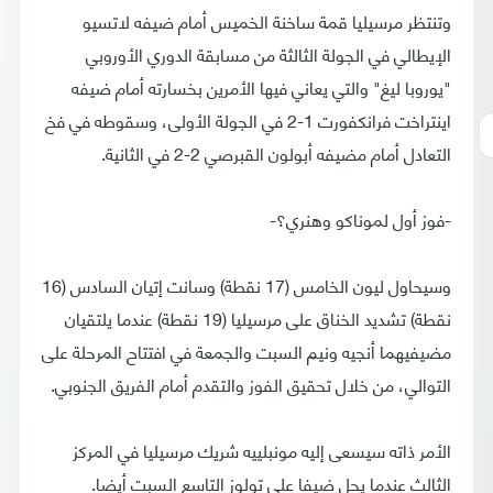
وتنتظر مرسيليا قمة ساخنة الخميس أمام ضيفه لاتسيو
الإيطالي في الجولة الثالثة من مسابقة الدوري الأوروبي
"يوروبا ليغ" والتي يعاني فيها الأمرين بخسارته أمام ضيفه
اينتراخت فرانكفورت 1-2 في الجولة الأولى، وسقوطه في فخ
التعادل أمام مضيفه أبولون القبرصي 2-2 في الثانية.
-فوز أول لموناكو وهنري؟-
وسيحاول ليون الخامس (17 نقطة) وسانت إتيان السادس (16
نقطة) تشديد الخناق على مرسيليا (19 نقطة) عندما يلتقيان
مضيفيهما أنجيه ونيم السبت والجمعة في افتتاح المرحلة على
التوالي، من خلال تحقيق الفوز والتقدم أمام الفريق الجنوبي.
الأمر ذاته سيسعى إليه مونبلييه شريك مرسيليا في المركز
الثالث عندما يحل ضيفا على تولوز التاسع السبت أيضا.