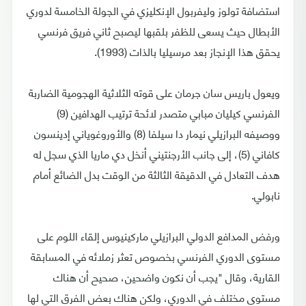
استضافة تولوز وليفربول الإنكليزي في الجولة الخامسة لدوري
الأبطال حيث يسعى للظفر بلقبها ليصبح ثاني فريق فرنسي
يحقق هذا الإنجاز بعد مرسيليا بالذات (1993).
ويعول باريس سان جرمان على قوته الثلاثية الهجومية الضاربة
الفرنسي كيليان مبابي متصدر لائحة ترتيب الهدافين (9)
ووصيفه البرازيلي نيمار دا سيلفا (8) والأوروغوياني إدينسون
كافاني (5)، إلى جانب الأرجنتيني أنخل دي ماريا الذي سجل له
هدف التعادل في الدقيقة الثالثة من الوقت بدل الضائع أمام
نابولي.
ورفض المدافع الدولي البرازيلي ماركينيوس إلقاء اللوم على
مستوى الدوري الفرنسي بخصوص تعثر زملائه في المسابقة
القارية، وقال "يجب أن نكون واضحين، صحيح أن هناك
مستوى مختلف في الدوري، ولكن هناك بعض الفرق التي لها