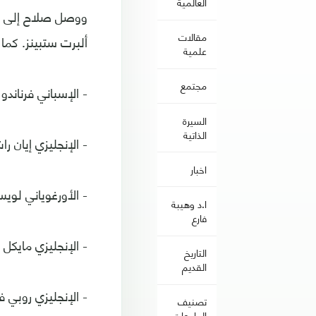
العالمية
مقالات
ألبرت ستبينز. كما
علمية
مجتمع
- الإسباني فرناندو 
السيرة
الذاتية
- الإنجليزي إيان راش بعد 7
اخبار
- الأورغوياني لويس سوار
ا.د وهيبة
فارع
- الإنجليزي مايكل أوين بع
التاريخ
القديم
- الإنجليزي روبي فاولر بع
تصنيف
الجامعات