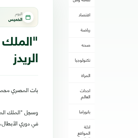
اليوم
اقتصاد
الخميس
رياضة
"الملك 
صحه
الريدز
تكنولوجيا
المراة
بات المصري محمد 
احداث
العالم
وسجل "الملك المصر
بانوراما
في دوري الأبطال، ليرفع رصي
ادلة
المواقع