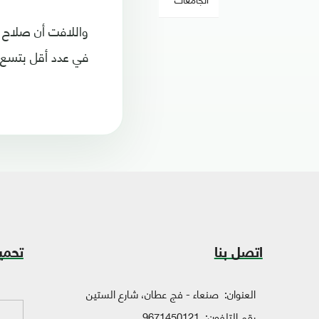
في عدد أقل بتسع م
اتصل بنا
تحمي
العنوان:
صنعاء - فج عطان، شارع الستين
رقم التلفون:
9671450121