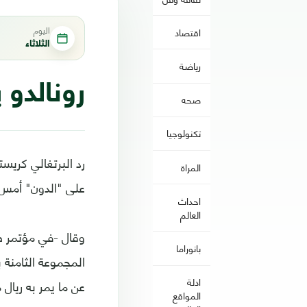
اليوم
اقتصاد
الثلاثاء
رياضة
رونالدو 
صحه
تكنولوجيا
رد البرتغالي كريس
المراة
على "الدون" أمس
احداث
العالم
وقال -في مؤتمر ص
بانوراما
المجموعة الثامنة ب
ادلة
عن ما يمر به ريال 
المواقع