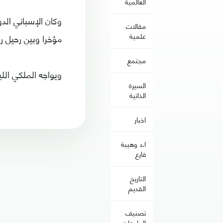
العالمية
وكان الإسباني الد
مقالات
علمية
مؤخرا وبين رحيل ر
مجتمع
ويواجه الملكي اللي
السيرة
الذاتية
اخبار
ا.د وهيبة
فارع
التاريخ
القديم
تصنيف
الجامعات