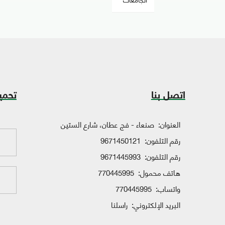
اتصل بنا
تحمي
العنوان:
صنعاء - فج عطان، شارع الستين
رقم التلفون:
9671450121
رقم التلفون:
9671445993
هاتف محمول:
770445995
واتساب:
770445995
البريد الإلكتروني:
راسلنا