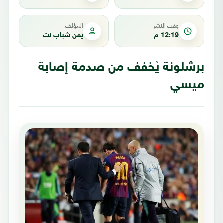
وقت النشر
المؤلف
12:19 م
يمن شباب نت
برشلونة يُخفف من صدمة إصابة
ميسي