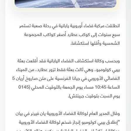
انطلقت مركبة فضاء أوروبية يابانية في رحلة صعبة تستمر
سبع سنوات إلى كوكب عطارد أصغر كواكب المجموعة
الشمسية وأقلها استكشافا.
وبحسب وكالة استكشاف الفضاء اليابانية فقد أقلعت بعثة
بيبي كولومبو، وهي ثالث بعثة فقط تزور عطارد، من الميناء
الفضائي الأوروبي في جيانا الفرنسية على متن صاروخ أريان 5
الساعة 10:45 مساء يوم الجمعة بالتوقيت المحلي (0145
يوم السبت بتوقيت جرينتش).
وقال المدير العام لوكالة الفضاء الأوروبية يان فيرنر في بيان
”إطلاق بيبي كولومبو إنجاز ضخم لوكالة الفضاء الأوروبية
ووكالة استكشاف الفضاء اليابانية وسيكون هناك الكثير من