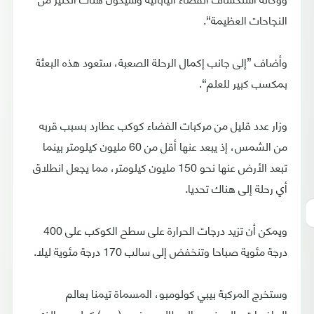
النجاحات العظيمة“.
وأضاف ”إلى جانب إكمال الرحلة الصعبة، ستعود هذه البعثة
بمكسب كبير للعلم“.
وزار عدد قليل من مركبات الفضاء كوكب عطارد بسبب قربه
من الشمس، إذ يبعد عنها أقل من 60 مليون كيلومتر بينما
تبعد الأرض عنها نحو 150 مليون كيلومتر، مما يجعل انطلاق
أي رحلة إلى هناك تحديا.
ويمكن أن تزيد درجات الحرارة على سطح الكوكب على 400
درجة مئوية صباحا وتنخفض إلى سالب 170 درجة مئوية ليلا.
وستخرج المركبة بيبي كولومبو، المسماة تيمنا بعالم
الرياضيات والمهندس الإيطالي جوزيبي (بيبي) كولومبو الذي