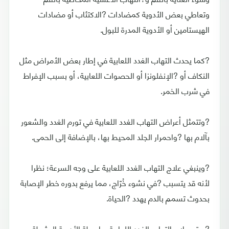
وتعاطي بعض الأدوية كمضادات ?الاكتئاب أو مضادات
الهيستامين أو الأدوية المدرة للبول.
?كما يحدث التهاب الغدد اللعابية في إطار بعض الأمراض مثل
النكاف أو ?الإنفلونزا أو الحصوات اللعابية، أو بسبب الإفراط
في شرب الخمر.
?وتتمثل أعراض التهاب الغدد اللعابية في تورم الغدد والشعور
بآلام بها ?واحمرار الجلد المحيط بها، بالإضافة إلى الحمى.
?وينبغي علاج التهاب الغدد اللعابية على وجه السرعة؛ نظرا
لأنه قد يتسبب ?في نشوء خُرّاج، مما يرفع بدوره خطر الإصابة
بحدوث تسمم بالدم يهدد ?الحياة.
?ويتم علاج التهاب الغدد اللعابية بواسطة الأدوية المثبطة