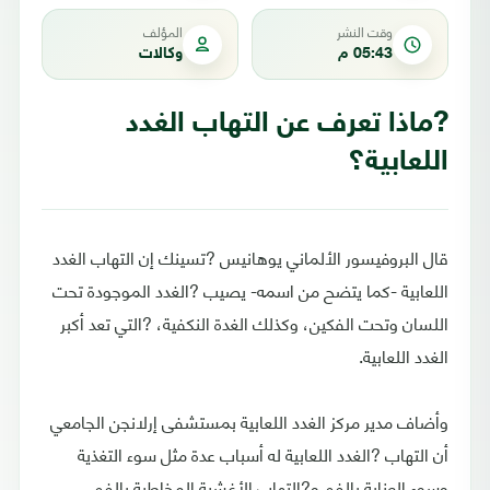
وقت النشر
المؤلف
05:43 م
وكالات
?ماذا تعرف عن التهاب الغدد
اللعابية؟
قال البروفيسور الألماني يوهانيس ?تسينك إن التهاب الغدد
اللعابية -كما يتضح من اسمه- يصيب ?الغدد الموجودة تحت
اللسان وتحت الفكين، وكذلك الغدة النكفية، ?التي تعد أكبر
الغدد اللعابية.
وأضاف مدير مركز الغدد اللعابية بمستشفى إرلانجن الجامعي
أن التهاب ?الغدد اللعابية له أسباب عدة مثل سوء التغذية
وسوء العناية بالفم و?التهاب الأغشية المخاطية بالفم