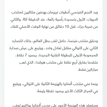
ورد النجم الفرنسي أنطوان غريزمان بهدفين متتاليين لمنتخب
الديوك، الأول بتسديدة رأسية رائعة، عند الدقيقة 62، والثاني
من ضربة جزاء، قبل 10 دقائق من نهاية الوقت الأصلي للقاء.
وحقق منتخب فرنسا، حامل لقب بطل العالم، بذلك انتصاره
الثاني على التوالي مقابل تعادل واحد، ويتربع على عرش صدارة
المجموعة الأولى للبطولة القارية الجديدة، برصيد 7 نقاط،
متقدما بفارق أربع نقاط على منتخب هولندا، الذي لعب
مباراتين فقط.
بينما مني منتخب ألمانيا بالهزيمة الثانية على التوالي، ويقبع
في المركز الثالث الأخير برصيد نقطة يتيمة.
وستعقد هذه الهزيمة الأمور على مدرب ألمانيا يواكيم لوف،