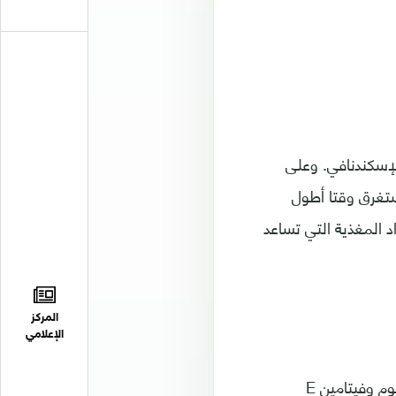
لإسكندنافي. وعلى
تستغرق وقتا أطول
د المغذية التي تساعد
المركز
الإعلامي
هي مصدر للكربوهيدرات والألياف المعقدة، كما أنها غنية بالزنك والنحاس والبوتاسيوم وفيتامين E