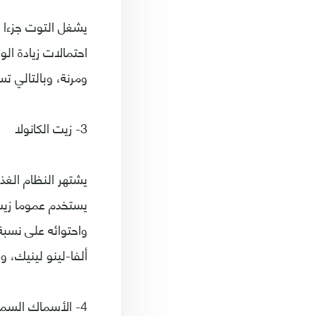
يشغل التوت جزءا ك
احتمالات زيادة ال
ومرنة، وبالتالي 
3- زيت الكانولا
يشتهر النظام الغذ
يستخدم عموما زيت 
واحتوائه على نسب
ألفا-لينو لينيك، وهو نوع من أوميغا 3 التي تساع
4- الأسماك السمينة