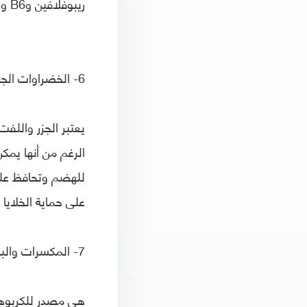
ريبوفلافين وB6 والكالسيوم والزنك والحديد.
6- الخضراوات الجذرية
يعتبر الجزر واللف
الرغم من أنها يمكن
للهضم وتحافظ على 
على حماية الخلاي
7- المكسرات والبذور