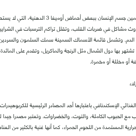
يغذي السمك السمين جسم الإنسان ببعض أحماض أوميغا
 مشاكل في ضربات القلب، وتقلل تراكم الترسبات في الشرايين
ي الدم. وتشمل قائمة الأسماك السمينة سمك السلمون والسردين وت
شتهر بها دول الشمال مثل الرنجة والماكريل، وتقدم على المائدة
ة أو مخللة أو مخمرة.
لغذائي الإسكندنافي باعتبارها أحد المصادر الرئيسية للكربوهيدرات
نب مع الحبوب الكاملة، والتوت، والخضراوات. وتعتبر مصدرا جيدا 
ية المستمدة من اللحوم الحمراء، كما أنها غنية بالكثير من العناص