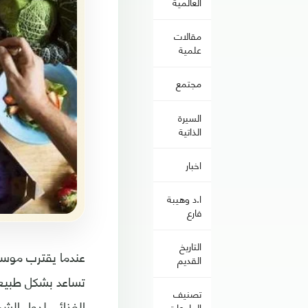
العالمية
مقالات
علمية
مجتمع
السيرة
الذاتية
اخبار
ا.د وهيبة
فارع
التاريخ
عندما يقترب موسم 
القديم
تساعد بشكل طبيعي
تصنيف
الغذائي لدول الش
الجامعات