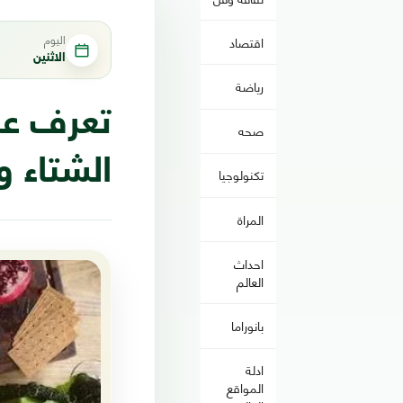
اليوم
اقتصاد
الاثنين
رياضة
تعرف عل
صحه
الشتاء 
تكنولوجيا
المراة
احداث
العالم
بانوراما
ادلة
المواقع