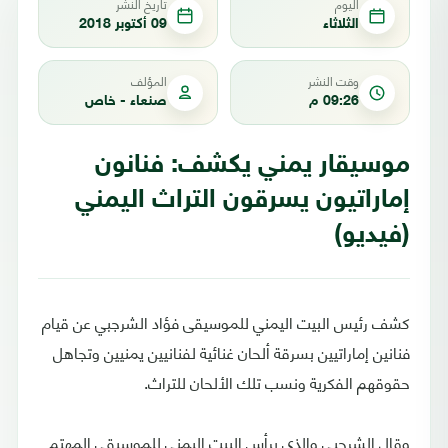
اليوم
تاريخ النشر
الثلاثاء
09 أكتوبر 2018
وقت النشر
المؤلف
09:26 م
صنعاء - خاص
موسيقار يمني يكشف: فنانون
إماراتيون يسرقون التراث اليمني
(فيديو)
كشف رئيس البيت اليمني للموسيقى فؤاد الشرجبي عن قيام
فنانين إماراتيين بسرقة ألحان غنائية لفنانيين يمنيين وتجاهل
حقوقهم الفكرية ونسب تلك الألحان للتراث.
وقال الشرجبي والذي يرأس البيت اليمني للموسيقى المهتم