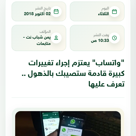
اليوم
تاريخ النشر
الثلاثاء
02 أكتوبر 2018
المؤلف
وقت النشر
يمن شباب نت -
10:33 ص
متابعات
"واتساب" يعتزم إجراء تغييرات
كبيرة قادمة ستصيبك بالذهول ..
تعرف عليها