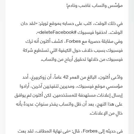
مؤسِّس واتساب غاضب ونادم!
في ذلك الوقت، كتب على حسابه بموقع تويتر: «لقد حان
الوقت.. احذفوا فيسبوك #deleteFacebook».
وفي مقابلة حصرية مع Forbes، كشف أكتون أنه ترك
فيسبوك بسبب خلاف حول الكيفية التي تستطيع شركة
فيسبوك من خلالها تحقيق أرباح من واتساب.
وادَّعى أكتون، البالغ من العمر 42 عاماً، أن زوكربيرغ، أحد
مؤسسي موقع فيسبوك، ومديرين تنفيذيين آخرين، أرادوا
إرسال إعلانات مستهدفة للمستخدمين. لكن أكتون لم يوافق
على هذا النهج، بعد أن ظل واتساب يفخر سنواتٍ عديدةً بأنه
خالٍ من الإعلانات.
في حديثه إلى Forbes، قال: «في نهاية المطاف، لقد بعت