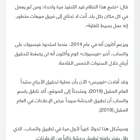
قال: «نضع هذا النظام قيد التنفيذ مرة واحدة؛ ومن ثم يعمل
في كل مكان بكل بلد. أنت لا تحتاج إلى فريق مبيعات متطور.
إنه عمل بسيط للغاية».
ويزعم أكتون أنه في عام 2014، عندما استحوذ فيسبوك على
واتساب، أخبر «فيسبوك» كوم وأكتون أنه لن يضغط لتحقيق
أرباح خلال السنوات الخمس القادمة.
وقد أفادت «فوربس» الآن بأن عملية تحقيق الأرباح ستبدأ
العام المقبل (2019). ومتحدثاً إلى الموقع، أكد ناطق باسم
واتساب أن تطبيق الدردشة سيبدأ عرض الإعلانات في العام
المقبل (2019).
وسيشكل هذا تحولاً كبيراً لأول مرة في تطبيق واتساب، الذي
ظل يفخر بكونه تطبيق دردشة خالياً من الإعلانات.