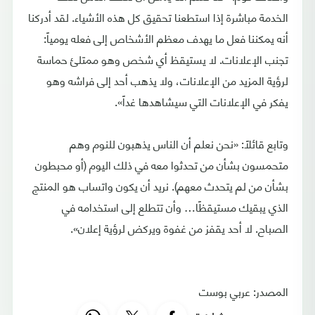
الخدمة مباشرة إذا استطعنا تحقيق كل هذه الأشياء. لقد أدركنا
أنه يمكننا فعل ما يهدف معظم الأشخاص إلى فعله يومياً:
تجنب الإعلانات. لا يستيقظ أي شخص وهو ممتلئ حماسة
لرؤية المزيد من الإعلانات، ولا يذهب أحد إلى فراشه وهو
يفكر في الإعلانات التي سيشاهدها غداً».
وتابع قائلاً: «نحن نعلم أن الناس يذهبون للنوم وهم
متحمسون بشأن من تحدثوا معه في ذلك اليوم (أو محبطون
بشأن من لم يتحدث معهم). نريد أن يكون واتساب هو المنتج
الذي يبقيك مستيقظًا… وأن تتطلع إلى استخدامه في
الصباح. لا أحد يقفز من غفوة ويركض لرؤية إعلان».
المصدر: عربي بوست