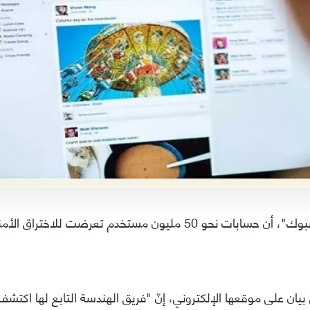
أفادت شركة "فيسبوك"، أن حسابات نحو 50 مليون مستخدم تعرضت 
يان على موقعها الإلكتروني، إنّ "فريق الهندسة التابع لها اكتشف،