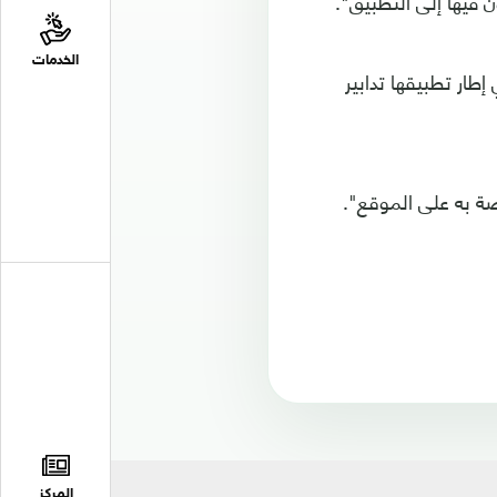
الخدمات
 حساباتهم، في إطار تطبيقها تدابير
صة به على الموقع".
المركز