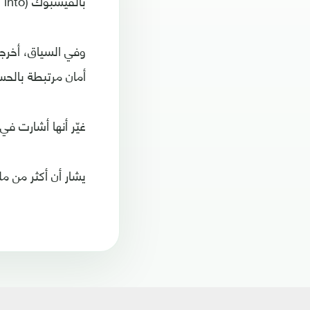
بالفيسبوك (logged into) ولا يحتاجون إلى إدخال أرقامهم السرية في كل مرة يدخلون فيها إلى التطبيق".
أمان مرتبطة بالحس
غيّر أنها أشارت ف
يشار أن أكثر من 