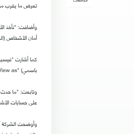
تعرض ما يقرب من 50 مليون حساب على الموقع لمشكلة أم
وأضافت: "نأخذ الأم
أمان الأشخاص (ال
كما أشارت "فيسبو
باسمي) "View as" التي تسمح للمشتركين برؤية كيف يظهر ملفهم الشخصي للآخرين".
وتابعت: "ما حدث 
على حسابات الأش
وأوضحت الشركة أن