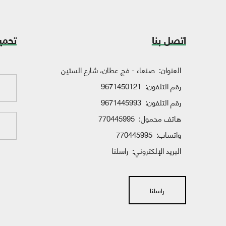
اتصل بنا
تحمي
العنوان:
صنعاء - فج عطان، شارع الستين
رقم التلفون:
9671450121
رقم التلفون:
9671445993
هاتف محمول:
770445995
واتساب:
770445995
البريد الإلكتروني:
راسلنا
راسلنا