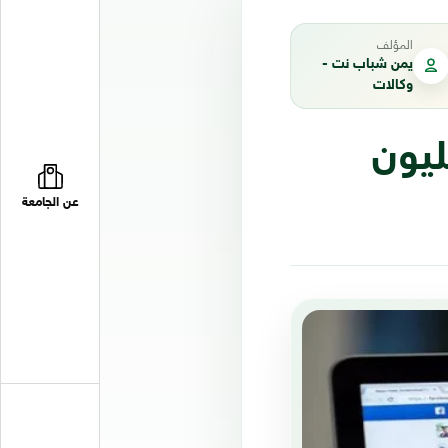
المؤلف
يمن شباب نت -
وكالات
 تعرّض حسابات 50 مليون
عن الجامعة