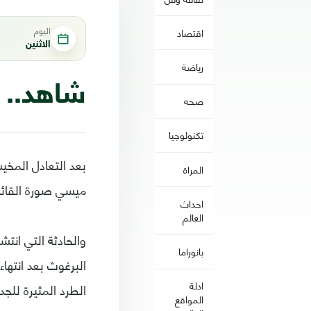
اليوم
اقتصاد
الاثنين
رياضة
شاهد.. 
صحه
تكنولوجيا
المراة
ميسي صورة القائد 
احداث
العالم
والحادثة التي ان
بانوراما
البرغوث بعد انتهاء
ادلة
الطرد المثيرة للجد
المواقع