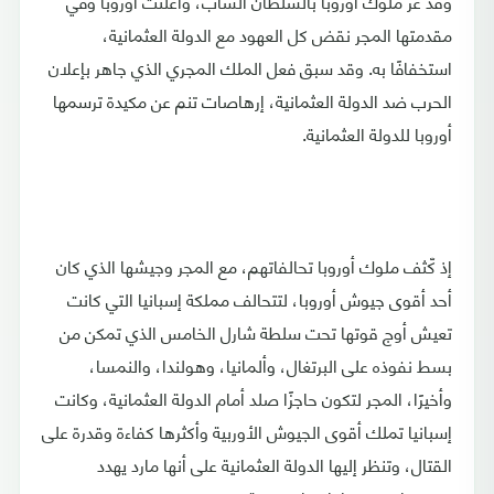
وقد غرّ ملوك أوروبا بالسلطان الشاب، وأعلنت أوروبا وفي
مقدمتها المجر نقض كل العهود مع الدولة العثمانية،
استخفافًا به. وقد سبق فعل الملك المجري الذي جاهر بإعلان
الحرب ضد الدولة العثمانية، إرهاصات تنم عن مكيدة ترسمها
أوروبا للدولة العثمانية.
إذ كّثف ملوك أوروبا تحالفاتهم، مع المجر وجيشها الذي كان
أحد أقوى جيوش أوروبا، لتتحالف مملكة إسبانيا التي كانت
تعيش أوج قوتها تحت سلطة شارل الخامس الذي تمكن من
بسط نفوذه على البرتغال، وألمانيا، وهولندا، والنمسا،
وأخيرًا، المجر لتكون حاجزًا صلد أمام الدولة العثمانية، وكانت
إسبانيا تملك أقوى الجيوش الأوربية وأكثرها كفاءة وقدرة على
القتال، وتنظر إليها الدولة العثمانية على أنها مارد يهدد