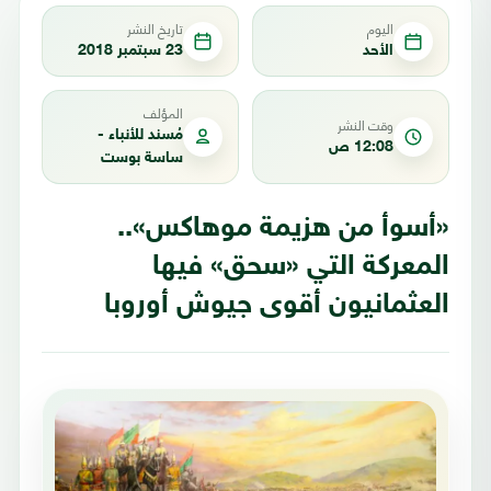
اليوم
تاريخ النشر
الأحد
23 سبتمبر 2018
المؤلف
وقت النشر
مُسند للأنباء -
12:08 ص
ساسة بوست
«أسوأ من هزيمة موهاكس»..
المعركة التي «سحق» فيها
العثمانيون أقوى جيوش أوروبا