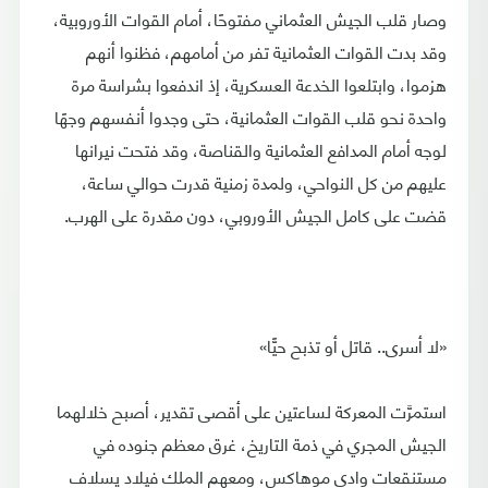
وصار قلب الجيش العثماني مفتوحًا، أمام القوات الأوروبية،
وقد بدت القوات العثمانية تفر من أمامهم، فظنوا أنهم
هزموا، وابتلعوا الخدعة العسكرية، إذ اندفعوا بشراسة مرة
واحدة نحو قلب القوات العثمانية، حتى وجدوا أنفسهم وجهًا
لوجه أمام المدافع العثمانية والقناصة، وقد فتحت نيرانها
عليهم من كل النواحي، ولمدة زمنية قدرت حوالي ساعة،
قضت على كامل الجيش الأوروبي، دون مقدرة على الهرب.
«لا أسرى.. قاتل أو تذبح حيًّا»
استمرَّت المعركة لساعتين على أقصى تقدير، أصبح خلالهما
الجيش المجري في ذمة التاريخ، غرق معظم جنوده في
مستنقعات وادي موهاكس، ومعهم الملك فيلاد يسلاف