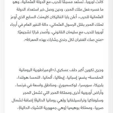
كانت أوروبا، تستعد مسبقًا للحرب مع الدولة العثمانية، وهو
ما فسره فعل ملك المجر، وحين وصل خبر استعداد الدولة
العثمانية للحرب، أعلن بابا الفاتيكان كليمنت السابع الذي أوعز
لملك المجر بقتل الرسول العثماني، حالة النفير العام في أرجاء
أوروبا للحرب مع سليمان القانوني، وأصدر قرارًا تشجيعيًا:
«منح صك الغفران لكل جندي يشارك بهذه المعركة».
وجرى تكوين أكبر حلف عسكري لـ«الإمبراطورية الرومانية
المقدسة» يضم: إسبانيا، إيطاليا، ألمانيا، النمسا،هولندا،
بلجيكا، سويسرا، لوكسمبورغ، ومناطق واسعة في فرنسا،
وأراض أوروبية أخرى ومملكة المجر التي تشمل المجر
وسلوفاكيا وترانسيلفانيا و(هي رومانيا الحالية) إضافة لشمال
صربيا، ومملكة بوهيميا (وهي جمهورية التشيك الحالية)،