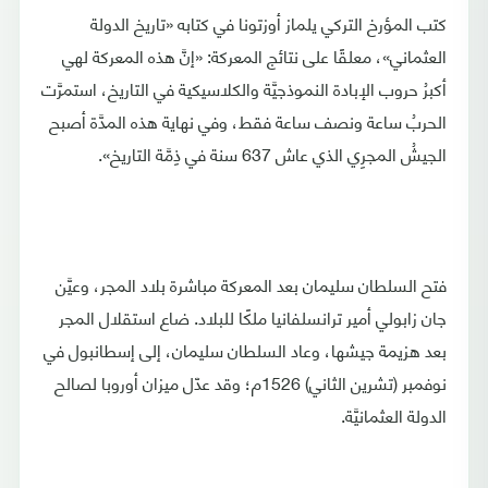
كتب المؤرخ التركي يلماز أوزتونا في كتابه «تاريخ الدولة
العثماني»، معلقًا على نتائج المعركة: «إنَّ هذه المعركة لهي
أكبرُ حروب الإبادة النموذجيَّة والكلاسيكية في التاريخ، استمرَّت
الحربُ ساعة ونصف ساعة فقط، وفي نهاية هذه المدَّة أصبح
الجيشُ المجرِي الذي عاش 637 سنة في ذِمَّة التاريخ».
فتح السلطان سليمان بعد المعركة مباشرة بلاد المجر، وعيَّن
جان زابولي أمير ترانسلفانيا ملكًا للبلاد. ضاع استقلال المجر
بعد هزيمة جيشها، وعاد السلطان سليمان، إلى إسطانبول في
نوفمبر (تشرين الثاني) 1526م؛ وقد عدّل ميزان أوروبا لصالح
الدولة العثمانيَّة.