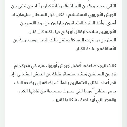
الثاني ومجموعة من الأساقفة، وقادة كبار، وأراد من تبقى من
الجيش الأوروبي الاستسلام ؛ فكان قرار السلطان سليمان: لا
أسرى! وأخذ الجنود العثمانيون يناولون من يريد الأسر من
الأوروبيين سلاحه ليقاتل أو يذبح حيًا، لكنه كان قتال
الميئوس، وانتهت المعركة بمقتل ملك المجر، ومجموعة من
الأساقفة والقادة الكبار.
كانت نتيجة صاعقة؛ أفضل جيوش أوروبا، هزم في معركة لم
تزد عن الساعتين زمنيًا، وبخسائر قليلة من الجيش العثماني، إذ
قدر أعداد القتلى العثمانيين بالمئات، إضافة إلى بضعة آلاف
جريح، مقابل أوروبا التي خسرت مجموعة من قادتها الكبار،
والمجر التي أبيد نصف سكانها تقريبًا.