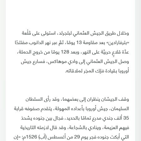
وخلال طريق الجيش العثماني لبلجرلد، استولى على قَلْعة
«بترفارادين» بعد مقاومة 13 يومًا، ثمَّ عبر نهر الدانوب مفتتحًا
عدَّة قلاعٍ حربيَّة على النهر، وبعد 128 يومًا من خروج الحملة،
وصل الجيش العثماني إلى وادي موهاكس، فسارع جيش
أوروبا بقيادة مَلِك المجَر لملاقاته.
وقف الجيشان ينظران إلى بعضهما، وقد رأى السلطان
السليمان، جيش أوروبا بأعداده المهولة، يتقدم صفوفه قرابة
35 ألف جندي مدرع تمامًا بالحديد، فجال بين جنوده يشحذ
فيهم العزيمة، وينادي بالشجاعة، وقد قال لازمته التاريخية
التي أبكت جنوده فجر يوم 29 من أغسطس (آب) 1526م: «إن