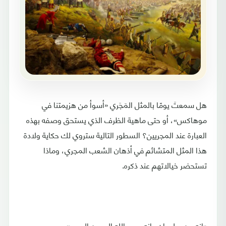
هل سمعتَ يومًا بالمثل المَجَري «أسوأ من هزيمتنا في
موهاكس»، أو حتى ماهية الظرف الذي يستحق وصفه بهذه
العبارة عند المجريين؟ السطور التالية ستروي لك حكاية ولادة
هذا المثل المتشائم في أذهان الشعب المجري، وماذا
تستحضر خيالاتهم عند ذكره.
«إنه من سليمان وإنه بِسم الله الرحمن الرحيم»