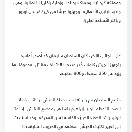
ومملكة كرواتيا، ومملكة بولندا، وإمارة بافاريا الألمانية: وهي
ولاية البايرن الألمانية، وجهزوا جيشًا من خيرة فرسان أوروبا
وبأكثر الأسلحة تطورًا.
على الجانب الآخر، كان السلطان سليمان قد أصدر أوامره
بتجهيز الجيش كاملًا، قُدر عدده بـ100 ألف مقاتل، مدعومًا بما
يزيد عن 350 مدفعًا، و800 سفينة.
جتمع السلطان مع وزرائه لبحث خطة الجيش، وكانت خطة
الصدر الأعظم الوزير إبراهيم باشا هي موضع النقاش، إذ أعدّ
الوزير باشا الخطَّة الحربيَّة الكاملة لِسير المعركة، وقد استندت
إلى تغيير تكتيك الجيش المعتمد في الحروب السابقة؛ إذ