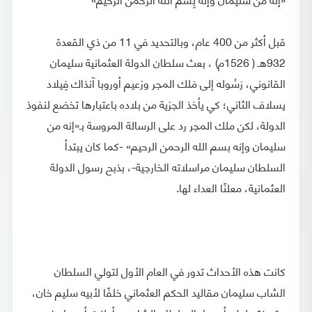
قبل أكثر من 400 عام، وبالتحديد في 11 من ذي القعدة
932هـ ( 1526م) ، بعث سلطان الدولة العثمانية سليمان
القانوني، رَسُوله إلى مَلك المجر وزعيم أوروبا آنذاك فِيلاد
يسلاف الثاني؛ كي يأخذ الجزية من بلاده باعتبارها تخضع لنفوذ
الدولة، لكن ملك المجر رد على الرسالة المروسة بـ«إنه من
سليمان وإنه بسم الله الرحمن الرحيم» -كما كان يبتدأ
السلطان سليمان مراسلاته الخارجية-، بذبح رسول الدولة
العثمانية، معلنًا العداء لها.
كانت هذه الأحداث تدور في العام الأول لتولي السلطان
الشاب سليمان مقاليد الحكم العثماني خلفًا لأبيه سليم خان،