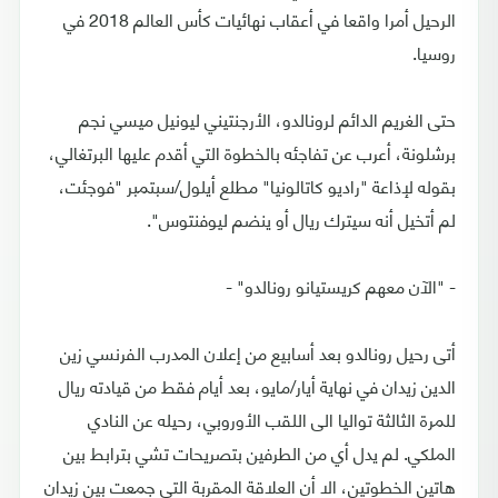
الرحيل أمرا واقعا في أعقاب نهائيات كأس العالم 2018 في
روسيا.
حتى الغريم الدائم لرونالدو، الأرجنتيني ليونيل ميسي نجم
برشلونة، أعرب عن تفاجئه بالخطوة التي أقدم عليها البرتغالي،
بقوله لإذاعة "راديو كاتالونيا" مطلع أيلول/سبتمبر "فوجئت،
لم أتخيل أنه سيترك ريال أو ينضم ليوفنتوس".
- "الآن معهم كريستيانو رونالدو" -
أتى رحيل رونالدو بعد أسابيع من إعلان المدرب الفرنسي زين
الدين زيدان في نهاية أيار/مايو، بعد أيام فقط من قيادته ريال
للمرة الثالثة تواليا الى اللقب الأوروبي، رحيله عن النادي
الملكي. لم يدل أي من الطرفين بتصريحات تشي بترابط بين
هاتين الخطوتين، الا أن العلاقة المقربة التي جمعت بين زيدان