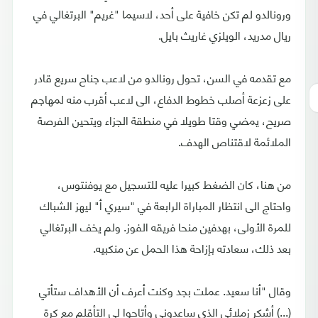
ورونالدو لم تكن خافية على أحد، لاسيما "غريم" البرتغالي في
ريال مدريد، الويلزي غاريث بايل.
مع تقدمه في السن، تحول رونالدو من لاعب جناح سريع قادر
على زعزعة أصلب خطوط الدفاع، الى لاعب أقرب منه لمهاجم
صريح، يمضي وقتا طويلا في منطقة الجزاء ويتحين الفرصة
الملائمة لاقتناص الهدف.
من هنا، كان الضغط كبيرا عليه للتسجيل مع يوفنتوس،
واحتاج الى انتظار المباراة الرابعة في "سيري أ" ليهز الشباك
للمرة الأولى، بهدفين منحا فريقه الفوز. ولم يخف البرتغالي
بعد ذلك، سعادته بإزاحة هذا الحمل عن منكبيه.
وقال "أنا سعيد. عملت بجد وكنت أعرف أن الأهداف ستأتي
(...) أشكر زملائي الذي ساعدوني وأتاحوا لي التأقلم مع كرة