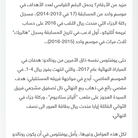
مزيد من الأرقام؟ يحمل الرقم القياسي لعدد الأهداف في
موسم واحد من المسابقة (17 في 2013-2014)، مسجل
ركلة الجزاء التي منحت ريال اللقب في 2016 على حساب
غريمه أتلتيكو، أول لاعب في تاريخ المسابقة يسجل "هاتريك"
ثلاث مرات في موسم واحد (2015-2016)...
حتى يوفنتوس نفسه ذاق الأمرين من رونالدو: هدفان في
المباراة النهائية عام 2017، والتي انتهت بفوز ريال 4-1. في
الموسم الماضي، أبدع في مواجهة فريقه المستقبلي: هدف
مقصي رائع في ذهاب ربع النهائي نال تصفيق مشجعي فريق
السيدة العجوز على ملعب "أليانز ستاديوم"، وركلة جزاء في
الثواني القاتلة إيابا منحت ريال بطاقة العبور الى نصف
النهائي.
لكل هذه العوامل وغيرها، يأمل يوفنتوس في أن يكون رونالدو