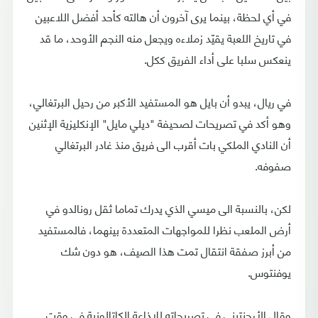
في أي لحظة، بينما يرى آخرون أن هالته كأحد أفضل اللاعبين
في تاريخ اللعبة يقيّد زملاءه ويجعل منه النجم الأوحد، ما قد
ينعكس سلبا على أداء الفريق ككل.
في ريال، يبدو أن بايل هو المستفيد الأكبر من رحيل البرتغالي،
وهو أكد في تصريحات لصحيفة "ديلي مايل" الإنكليزية الإثنين
أن النادي الملكي بات أقرب الى فريق منذ غادر البرتغالي
صفوفه.
لكن، بالنسبة الى ميسي الذي يدرك تماما ثقل رونالدو في
أرض الملعب نظرا للمواجهات المتعددة بينهما، فالمستفيد
من أبرز صفقة انتقال تمت هذا الصيف، هو دون شك
يوفنتوس.
وقال الأرجنتيني في تصريحاته للإذاعة الكاتالونية في وقت