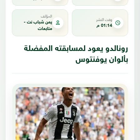
المؤلف
وقت النشر
يمن شباب نت -
01:14 م
متابعات
رونالدو يعود لمسابقته المفضلة
بألوان يوفنتوس