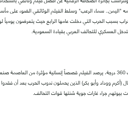
كونتراست بجائزة الصحافة الرقمية عن أفضل فيلم وثائقي باستخدام 
ه "اليمن.. سماء الرعب" وسلط الفيلم الوثائقي الضوء على مأسا
اب بسبب الحرب التي دخلت عامها الرابع حيث يتعرضون يومياً لو
التدخل العسكري للتحالف العربي بقيادة السعودية.
ومن خلال كاميرات 360 درجة، يرصد الفيلم قصصاً إنسانية مؤثرة من العاصمة 
 (أكرم ووداد وأبو بكر) الذين يحملون ندوب الحرب بعد أن فقدوا أقا
 بيوتهم جراء غارات جوية شنتها قوات التحالف.