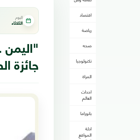
اقتصاد
اليوم
الثلاثاء
رياضة
صحه
"اليمن 
تكنولوجيا
جائزة ال
المراة
احداث
العالم
بانوراما
ادلة
المواقع