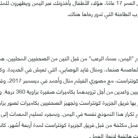
"أبو بكر" البالغ من العمر 17 عامًا، هؤلاء الأطفال يأخذونك عبر اليمن ويظهر
ب الطاحنة التي تدور رحاها هناك.
 "اليمن، سماء الرعب" من قبل اثنين من الصحفيين المحليين، هم
عاصمة صنعاء، ومنال قايد الوصابي، التي تعيش في الحديدة. وكا
قبل فريق الجزيرة كونت
وتحديدهما كصحفيين واعدين من 
 تكرار هذا النموذج نفسه في اليمن. وبمجرد تسليم المعدات إلى
عمل مكثفة من قبل فريق الجزيرة كونتراست لمدة أربعة أشهر، كا
هاتفية لإنجاز العمل.