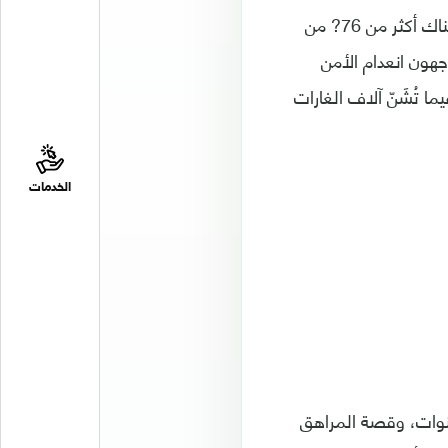
لقد دخلت الحرب في اليمن عامها الرابع دون أن تلوح لها أية نهاية في الأفق، حيث هناك أكثر من 76? من
جهون انعدام الأمن
 تُشَنّ آلاف الغارات
الخدمات
ن الصبي "أكرم"، هناك قصة الطفلة "وداد" التي تبلغ من العمر 7 سنوات، وقصة المراهق