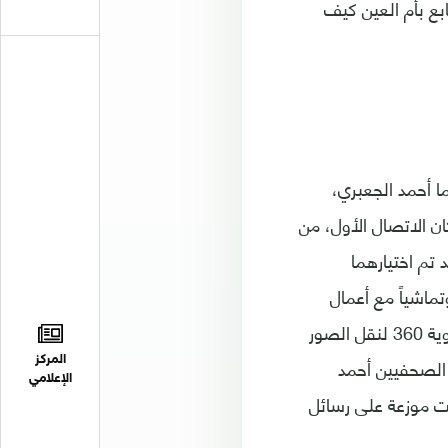
ون للمتابع بأم العين كيف
ا أحمد الجعبري،
ن الاتصال الأول، من
راست، مع مصوري الفيلم منال وأحمد في ديسمبر 2017، وقد تم اختيارهما
أجل تزويدهما بكاميرات صغيرة بزاوية 360 درجة. وتماشياً مع أعمال
التدريب التي يقوم بها فريق الجزيرة كونتراست وتجهيز الصحفيين بكاميرات تصور بزاوية 360 لنقل الصور
 الصحفيين أحمد
المركز
الإعلامي
نت موزعة على رسائل