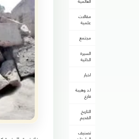
العالمية
مقالات
علمية
مجتمع
السيرة
الذاتية
اخبار
ا.د وهيبة
فارع
التاريخ
القديم
تصنيف
الجامعات