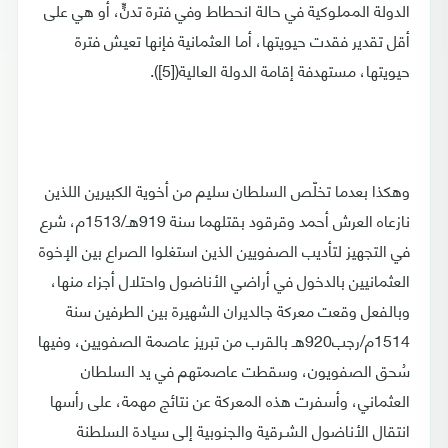
الدولة المملوكية في حالة انحطاط وفي فترة تدنٍّ، أو هي على
أقل تقدير فقدت حيويتها، أما العثمانية فإنها تعيش فترة
حيويتها، مستهدفة إقامة الدولة العالية([5]).
وهكذا بعدما تخلّص السلطان سليم من أخوية الكبيرين اللذين
نازعاه العرش أحمد وقرقود بقتلهما سنة 919هـ/1513م، شرع
في التجهيز لتأديب الصفويين الذين استغلوا الصراع بين الإخوة
العثمانيين بالدخول في أراضي الأناضول واحتلال أجزاء منها،
وبالفعل وقعت معركة جالديران الشهيرة بين الطرفين سنة
1514م/رجب920هـ بالقرب من تبريز عاصمة الصفويين، وفيها
سُحق الصفويون، وسقطت عاصمتهم في يد السلطان
العثماني، وأسفرت هذه المعركة عن نتائج مهمة، على رأسها
انتقال الأناضول الشـرقية والجنوبية إلى سيادة السلطنة