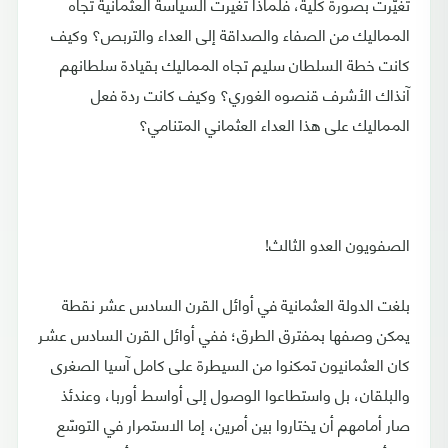
تغيّرت بصورة كلية، فلماذا تغيرت السياسة العثمانية تجاه
المماليك من الصفاء والصداقة إلى العداء والتربص؟ وكيف
كانت خطة السلطان سليم تجاه المماليك بقيادة سلطانهم
آنذاك الأشرف قنصوه الغوري؟ وكيف كانت ردة فعل
المماليك على هذا العداء العثماني المتنامي؟
الصفويون العدو الثالث!
بلغت الدولة العثمانية في أوائل القرن السادس عشر نقطة
يمكن وصفها بمفترق الطرق؛ ففي أوائل القرن السادس عشـر
كان العثمانيون تمكنوا من السيطرة على كامل آسيا الصغرى
والبلقان، بل واستطاعوا الوصول إلى أواسط أوربا، وعندئذ
صار أمامهم أن يختاروا بين أمرين، إما الاستمرار في التوسّع