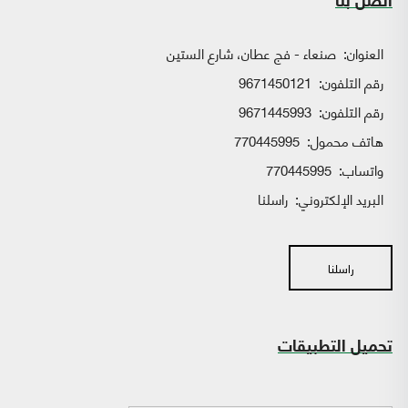
اتصل بنا
العنوان:
صنعاء - فج عطان، شارع الستين
رقم التلفون:
9671450121
رقم التلفون:
9671445993
هاتف محمول:
770445995
واتساب:
770445995
البريد الإلكتروني:
راسلنا
راسلنا
تحميل التطبيقات