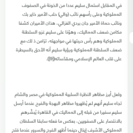
في المقابل استمال سليم عددا من الخونة في الصفوف
المملوكية وعلى رأسهم نائب (والي) حلب الأمير خاير بك
ونائب حماة الأمير جان بردي الغزالي، هذان الأميران كشفا
مكامن ضعف المماليك، وهوّنا على سليم غزو السلطنة
المملوكية وهم رأس حربتها في مواجهته، تزامن ذ لك مع
ضعف السلطنة المملوكية ورؤية سليم أنه الأحق بالسيطرة
على قلب العالم الإسلامي ومقدّساته([9]).
ولعل أبرز مظاهر النظرة السلبية المملوكية في مصر والشام
تجاه سليم أنهم لم يُظهروا مظاهر البهجة والفرح عندما أرسل
سليم سفيرا من قبله إلى المماليك في القاهرة يُبشّـرهم
بالانتصار على الصفويين، بعكس ما فعله سابقا السلطان
المملوكي الأشرف إينال حينما أظهر الفرح والسرور عندما فتح