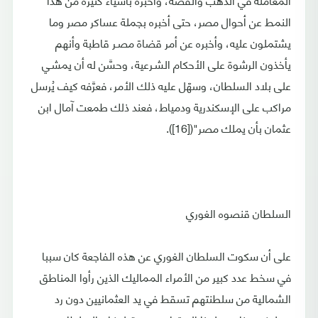
النمط عن أحوال مصر، حتى أخبره بجملة عساكر مصر وما
يشتملون عليه، وأخبره عن أمر قضاة مصـر قاطبة وأنهم
يأخذون الرشوة على الأحكام الشـرعية، وحسَّن له أن يمشـي
على بلاد السلطان، وسهّل عليه ذلك الأمر، فعرَّفه كيف يُرسل
مراكب على الإسكندرية ودمياط، فعند ذلك طمعت آمال ابن
عثمان بأن يملك مصر"([16]).
السلطان قنصوه الغوري
على أن سكوت السلطان الغوري عن هذه الفاجعة كان سببا
في سخط عدد كبير من الأمراء المماليك الذين رأوا المناطق
الشمالية من سلطنتهم تسقط في يد العثمانيين دون رد