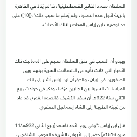
السلطان محمد الفاتح القسطنطينية، فـ"لم يُنادَ في القاهرة
بالزينة لأجل هذه النصـرة، ولم يُعلم ما سبب ذلك"،([10]) على
حد توصيف ابن إياس المعاصر لتلك الأحداث.
ويبدو أن السبب في حنق السلطان سليم على المماليك تلك
الأخبار التي كانت تأتيه عن الاتصالات السرية بينهم وبين
الصفويين في إيران، والحق أن ابن إياس أشار إلى تلك
المراسلات السرية بين الجانبين عرَضا، وذكر في حوادث ربيع
الثاني سنة 922هـ أن سفير الأشرف قانصوه الغوري قد عاد
من غيبته الطويلة إلى الشاه إسماعيل الصفوي.
قال ابن إياس :"وفي يوم الأحد تاسعه [ربيع الثاني 922هـ/11
مايو 1516م] حضر إلى الأبواب الشريفة العجمي الشنقجي،