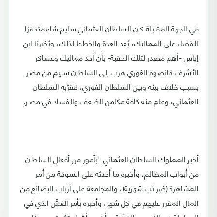
في الجهة المقابلة كان السلطان العثماني سليم شاه متحفزا
للقضاء على المماليك، يُعد العدة والخطط لذلك، ويُخبرنا ابن
إياس -أهم مصدر لتلك الحقبة- بأن أحد مماليك وعساكر
الأشرف قانصوه الغوري هرب إلى السلطان سليم من مصر
بسبب خلاف بينه وبين السلطان الغوري، فقرّبه السلطان
العثماني، وعلم منه كافة مكامن الضعف والفساد في مصـر.
أخبر المملوك السلطان العثماني "بأمور من أفعال السلطان
من أبواب المظالم، وأخبره ما أحدثه على السوقة من أمر
المشاهرة (ضرائب شهرية)، والمجامعة على أرباب البضائع من
المال المقرر عليهم في كل شهر، وأخبره بأمر الغشّ الذي في
المعاملة في الذهب والفضّة، وأخبره بأشياء كثيرة من هذا