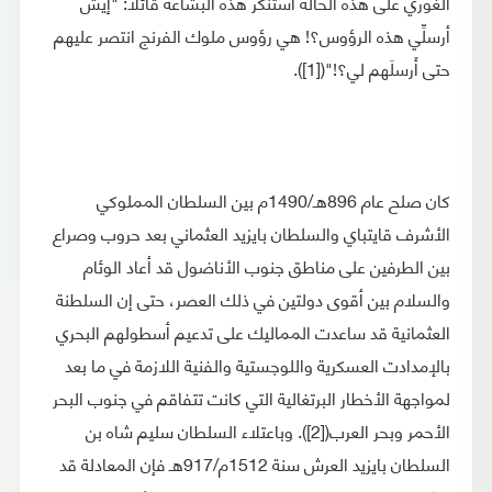
الغوري على هذه الحالة استنكر هذه البشاعة قائلا: "إيش
أرسلِّي هذه الرؤوس؟! هي رؤوس ملوك الفرنج انتصر عليهم
حتى أَرسلَهم لي؟!"([1]).
كان صلح عام 896هـ/1490م بين السلطان المملوكي
الأشرف قايتباي والسلطان بايزيد العثماني بعد حروب وصراع
بين الطرفين على مناطق جنوب الأناضول قد أعاد الوئام
والسلام بين أقوى دولتين في ذلك العصر، حتى إن السلطنة
العثمانية قد ساعدت المماليك على تدعيم أسطولهم البحري
بالإمدادت العسكرية واللوجستية والفنية اللازمة في ما بعد
لمواجهة الأخطار البرتغالية التي كانت تتفاقم في جنوب البحر
الأحمر وبحر العرب([2]). وباعتلاء السلطان سليم شاه بن
السلطان بايزيد العرش سنة 1512م/917هـ فإن المعادلة قد