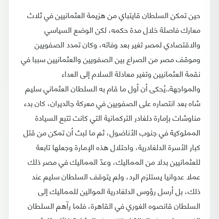
حين تمكن السلطان قايتباي من هزيمة العثمانيين في ثلاث
معارك فاصلة خلال مدة حكمه، لكن الوضع السياسي
والاقتصادي لمصر تغير بعد وفاته، وكان تمدد الصفويين
وموقف مصر من الصراع بين الصفويين والعثمانيين سببا في
نقمة العثمانيين وتغير معادلة السلام إلى العداء
والمواجهة..يُحكى أن أول ما قام به السلطان العثماني سليم
شاه بعد انتصاره على الصفويين في معركة جالديران، كان بدء
مناوشات بإمارة دلغادر التركمانية التي كانت تتبع السيادة
المملوكية في جنوب الأناضول، ثم ما لبث أن تمكن من قتل
كبار الأسرة الدلغادرية، واحتلال هذه الإمارة وجعلها تابعة
للعثمانيين بدلا من المماليك، وعدّ المماليك في مصر ذلك
عملا عدوانيا يستلزم الرد، ولم يتوقف السلطان سليم عند
ذلك، بل أرسل رؤوس الدلغادرية الموالين للمماليك إلى
السلطان قانصوه الغوري في القاهرة، فلما رآهم السلطان