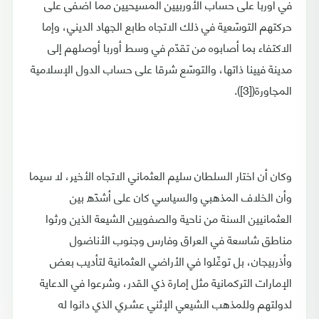
في أوربا على حساب الأوربيين المسيحيين مما أضفى على
حركتهم التوسّعية في ذلك الاتجاه طابع الجهاد الديني، وإما
الاكتفاء بما أصابوه من تقدّم في وسط أوربا أوصلهم إلى
مدينة فيينا ذاتها، والتوسّع شرقا على حساب الدول الإسلامية
المجاورة([3]).
وكان أن اختار السلطان سليم العثماني الاتجاه الأخير، لا سيما
وأن الخلاف المذهبي والسياسي كان على أشدّه بين
العثمانيين السنة من ناحية والصفويين الشيعة الذين ورثوا
مناطق شاسعة في العراق وفارس وجنوب الأناضول
وأذربيجان، بل توغّلوا في الأراضي العثمانية لتأديب بعض
الإمارات التركمانية مثل إمارة ذي القدر، وشرعوا في الدعاية
لدولتهم وللمذهب الشيعي الإثني عشـري الذي دانوا له