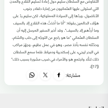
التفاوض مع السلطان سليم حول إعادة تسليم القلاع والمدن
التي استولى عليها العثمانيون من إمارة دلغادر جنوب
الأناضول، وردّها إلى السيادة المملوكية، لكن سليم ردّ على
هؤلاء الحالمين بقوله: "أنا ما أخذتُ هذه القلاع إلا بالسيف
وما أردُّهم إلا بالسيف". وقد أخبر السفير المرسل إليه أن
السلطان العثماني "ما هو راجع عن التوجّه إلى حلب والشام،
وحدّثته نفسه بأخذ مصر، وهو في عمل عظيم، وجهّز مراكب
في البحر ليجيء على إسكندرية ودمياط. فلما سمع السلطان
ذلك تنكَّد واجتمع هو والأمراء في ضرب مشورة بسبب ذلك"
([17]).
مشاركة: