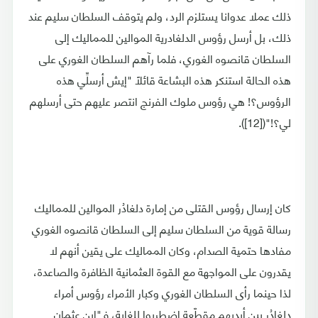
ذلك عملا عدوانا يستلزم الرد، ولم يتوقف السلطان سليم عند
ذلك، بل أرسل رؤوس الدلغادرية الموالين للمماليك إلى
السلطان قانصوه الغوري، فلما رآهم السلطان الغوري على
هذه الحالة استنكر هذه البشاعة قائلًا "إيش أرسلِّي هذه
الرؤوس؟! هي رؤوس ملوك الفرنج انتصر عليهم حتى أرسلهم
لي؟!"([12]).
كان إرسال رؤوس القتلى من إمارة دلغادُر الموالين للمماليك
رسالة قوية من السلطان سليم إلى السلطان قانصوه الغوري
مفادها حتمية الصدام، وكان المماليك على يقين أنهم لا
يقدرون على المواجهة مع القوة العثمانية الظافرة والصاعدة،
لذا حينما رأى السلطان الغوري وكبار الأمراء رؤوس أمراء
دلغادُر بين أيديهم مقطّعة اضطربوا للغاية، فـ"ابن عثمان