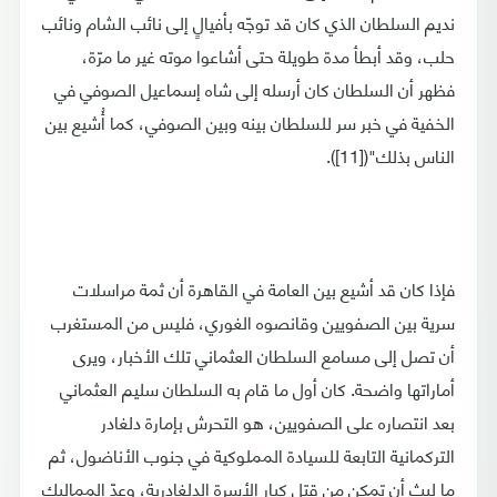
نديم السلطان الذي كان قد توجّه بأفيالٍ إلى نائب الشام ونائب
حلب، وقد أبطأ مدة طويلة حتى أشاعوا موته غير ما مرّة،
فظهر أن السلطان كان أرسله إلى شاه إسماعيل الصوفي في
الخفية في خبر سر للسلطان بينه وبين الصوفي، كما أُشيع بين
الناس بذلك"([11]).
فإذا كان قد أشيع بين العامة في القاهرة أن ثمة مراسلات
سرية بين الصفويين وقانصوه الغوري، فليس من المستغرب
أن تصل إلى مسامع السلطان العثماني تلك الأخبار، ويرى
أماراتها واضحة. كان أول ما قام به السلطان سليم العثماني
بعد انتصاره على الصفويين، هو التحرش بإمارة دلغادر
التركمانية التابعة للسيادة المملوكية في جنوب الأناضول، ثم
ما لبث أن تمكن من قتل كبار الأسرة الدلغادرية، وعدّ المماليك