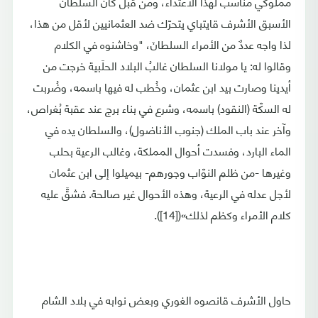
مملوكي مناسب لهذا الاعتداء، ومن قبل كان السلطان
الأسبق الأشرف قايتباي يتحرّك ضد العثمانيين لأقل من هذا،
لذا واجه عددٌ من الأمراء السلطانَ، "وخاشنوه في الكلام
وقالوا له: يا مولانا السلطان غالبُ البلاد الحلَبية خرجت من
أيدينا وصارت بيد ابن عثمان، وخُطب له فيها باسمه، وضُربت
له السكّة (النقود) باسمه، وشرع في بناء برج عند عقبة بُغراص،
وآخر عند باب الملك (جنوب الأناضول)، والسلطان يده في
الماء البارد، وفسدت أحوال المملكة، وغالب الرعية بحلب
وغيرها -من ظلم النوّاب وجورهم- بيميلوا إلى ابن عثمان
لأجل عدله في الرعية، وهذه الأحوال غير صالحة. فشقَّ عليه
كلام الأمراء وكظم لذلك»([14]).
حاول الأشرف قانصوه الغوري وبعض نوابه في بلاد الشام