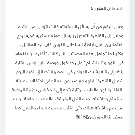
السلطان المغيب!
وعلى الرغم من أن رسائل الاستغاثة كانت تتوالى من الشام
وحلب إلى القاهرة للتعجيل بإرسال حملة عسكرية قوية لردع
العثمانيين، فإن تباطؤ السلطان الغوري كان الرد المقابل،
وكثيرا ما تجاهل هذه المصائب التي كانت "تُكدّره" بالانغماس
في اللهو و"الانشراح" على حد قول ووصف ابن إياس، فتارة
يتجّه إلى قبة يشبك الدوادار في المطرية "حدائق القبة اليوم
شمال القاهرة" ليلهو مع عدد من ندمائه في احتفالات مليئة
بالغناء واللهو والطرب، وتارة يتجه إلى المقياس بجزيرة الروضة
يستمتع وحاشيته بمياه النيل الرقراقة، والمآدب الحافلة، وربما
لعب مع حاشيته هناك حتى ابتلّت ملابسه بالماء والطين كما
يصف لنا المؤرخون([15])!!