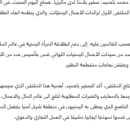
 محمد باحميد، سفير بلادنا لدى ماليزيا، صباح اليوم السبت، في ال
الملتقى الأول لرائدات الأعمال اليمنيّات، والذي ينظمه اتحاد الطل
ب القائمين عليه، إلى دعم انطلاقة المرأة اليمنية في عالم المال
دد من سيدات الأعمال اليمنيات اللواتي قمن بتأسيس عدد من الأع
وحققن نجاحات منقطعة النظير.
اح الملتقى، أكد السفير باحميد، أهمية هذا الملتقى الذي سيسهم
ويدها بالمعارف والخبرات المطلوبة لتلج الى عالم المال والاعمال، 
الناصع الذي يحظى به اليمنيون في منطقة شرق آسيا بفضل المها
ين قدموا نموذجا ايجابيا مشرفا في العمل التجاري والدعوي.