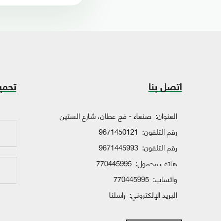
اتصل بنا
تحمي
العنوان:
صنعاء - فج عطان، شارع الستين
رقم التلفون:
9671450121
رقم التلفون:
9671445993
هاتف محمول:
770445995
واتساب:
770445995
البريد الإلكتروني:
راسلنا