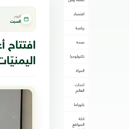
اقتصاد
اليوم
السبت
رياضة
صحه
افتتاح أ
تكنولوجيا
اليمنيّا
المراة
احداث
العالم
بانوراما
ادلة
المواقع