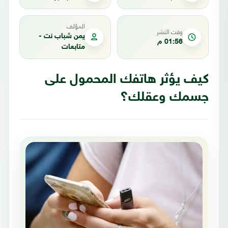
المؤلف
وقت النشر
يمن شباب نت -
01:56 م
متابعات
كيف يؤثر هاتفك المحمول على
جسمك وعقلك؟