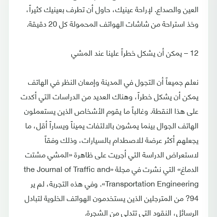
العين والصداع. لإراحة عينيك، حاول أن تطرف بعينيك كثيراً،
وخذ استراحة من شاشات الهواتف المحمولة كل 20 دقيقة.
12 – يمكن أن يشكل خطراً علينا عند المشي
نعلم جميعاً أن التجول في المدينة وإمعان النظر في الهاتف
يمكن أن يشكل خطراً، وهناك العديد من الدراسات التي أكدت
على هذا النقطة. وغالباً ما يقوم الأشخاص الذين يستعملون
الهاتف الجوال بينما يمشون بالالتفات يميناً ويساراً أقل، ما
يجعلهم أكثر عرضة للاصطدام بالسيارات، وذلك وفقاً
لاستعراض الدراسة التي أجريت على ظاهرة «المشي مشتت
الدماغ» التي نشرت في مجلة «the Journal of Traffic and
Transportation Engineering». وفي هذه التجربة، لم ير
94? من المترجلين الذين يستخدمون الهواتف الخلوية لتبادل
الرسائل، النقود التي تتدلى من الشجرة.