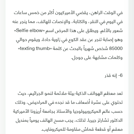
في الوقت الراهن، يقضي الأميركيون أكثر من خمس ساعات
في اليوم في النقر، والكتابة، والإنصات للهاتف، مما ينجر عنه
شعور بالألم. ويطلق على هذا المرض اسم «Selfie elbow»
وهو إصابة تنجر عن عقد الكوع في زاوية حادة. ويقوم حوالي
85000 شخص شهرياً بالبحث عن كلمة «texting thumb»
وكلمات مشابهة على جوجل.
6- إنه قذر
تعد معظم الهواتف الذكية بيئة ملائمة لنمو الجراثيم، حيث
تحتوي على عشرة أضعاف ما قد نجده في المراحيض، وذلك
حسب عالم الميكروبيولوجيا والأستاذ بجامعة أريزونا الأميركية
الدكتور تشارلز جيربا. لذلك، يجب مسح الهاتف يومياً بمنديل
معقم أو قطعة قماش مقاومة للميكروفايب.