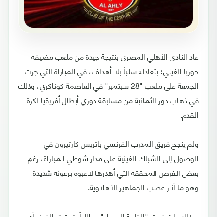
عاد النادي الأهلي المصري بنتيجة جيدة من ملعب مضيفه
حوريا الغيني؛ بتعادله سلباً بلا أهداف، في المباراة التي جرت
الجمعة على ملعب "28 سبتمبر" في العاصمة كوناكري، وذلك
في ذهاب دور الثمانية من مسابقة دوري أبطال أفريقيا لكرة
القدم.
ولم ينجح فريق المدرب الفرنسي باتريس كارتيرون في
الوصول إلى الشباك الغينية على مدار شوطي المباراة، رغم
بعض الفرص المحققة التي أهدرها لاعبوه برعونة شديدة،
وهو ما أثار غضب الجماهير الأهلاوية.
وبذلك بات فريق "القلعة الحمراء" مطالباً بتحقيق الفوز بأي