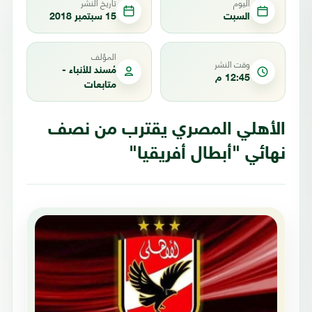
اليوم
تاريخ النشر
السبت
15 سبتمبر 2018
المؤلف
وقت النشر
مُسند للأنباء -
12:45 م
متابعات
الأهلي المصري يقترب من نصف
نهائي "أبطال أفريقيا"