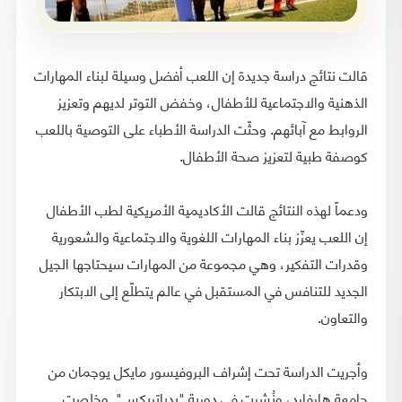
قالت نتائج دراسة جديدة إن اللعب أفضل وسيلة لبناء المهارات
الذهنية والاجتماعية للأطفال، وخفض التوتر لديهم وتعزيز
الروابط مع آبائهم. وحثّت الدراسة الأطباء على التوصية باللعب
كوصفة طبية لتعزيز صحة الأطفال.
ودعماً لهذه النتائج قالت الأكاديمية الأمريكية لطب الأطفال
إن اللعب يعزّز بناء المهارات اللغوية والاجتماعية والشعورية
وقدرات التفكير، وهي مجموعة من المهارات سيحتاجها الجيل
الجديد للتنافس في المستقبل في عالم يتطلّع إلى الابتكار
والتعاون.
وأجريت الدراسة تحت إشراف البروفيسور مايكل يوجمان من
جامعة هارفارد، ونُشرت في دورية "بدياتريكس". وخلصت