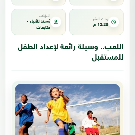
المؤلف
وقت النشر
مُسند للأنباء -
12:28 م
متابعات
اللعب.. وسيلة رائعة لإعداد الطفل
للمستقبل