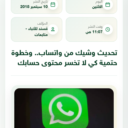
اليوم
تاريخ النشر
الاثنين
10 سبتمبر 2018
المؤلف
وقت النشر
مُسند للأنباء -
11:07 ص
متابعات
تحديث وشيك من واتساب.. وخطوة
حتمية كي لا تخسر محتوى حسابك