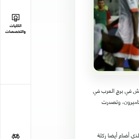
الكليات
والتخصصات
السبت على ملعب الجيش في برج العرب في
المؤهلة الى نهائيات كأس الامم الافريقية 2019 في الكاميرون، وتصدرت
ن محسن (13) وايمن اشرف (20) ومحمد صلاح (29 من ركلة جزاء و86) الذي أضاع أيضا ركلة