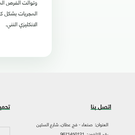
المجريات بشكل كا
الانكليزي النني.
اتصل بنا
تحمي
العنوان:
صنعاء - فج عطان، شارع الستين
رقم التلفون:
9671450121