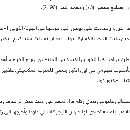
محسن (73) ومحمد النني (90+2).
وحققت مصر فو
حين منيت النيجر بالخسارة الاولى بعد ان تعادلت سلبا كمع الاخيرة
طرف واحد نظرا للفوارق الكبيرة بين المنتخبين، ووزع الفراعنة أه
بأسلوب هجومي في اول اختبار رسمي للمدرب المكسيكي خافيير اغ
تيني هكتور كوبر.
غالي ماغويتى ندياي ركلة جزاء لمصر في وقت مبكر إثر تعرض نجم
اللاعب بنفسه تصدى لها حارس النيجر كاسالي داودا وأخرجها الى رك