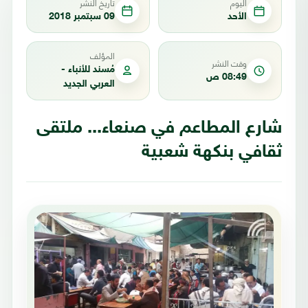
اليوم
تاريخ النشر
الأحد
09 سبتمبر 2018
المؤلف
وقت النشر
مُسند للأنباء -
08:49 ص
العربي الجديد
شارع المطاعم في صنعاء... ملتقى
ثقافي بنكهة شعبية