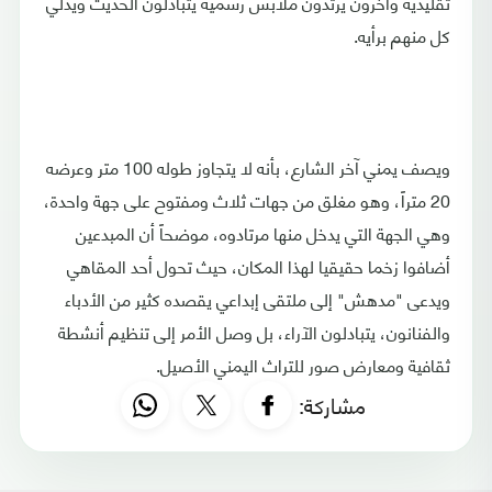
تقليدية وآخرون يرتدون ملابس رسمية يتبادلون الحديت ويدلي
كل منهم برأيه.
ويصف يمني آخر الشارع، بأنه لا يتجاوز طوله 100 متر وعرضه
20 متراً، وهو مغلق من جهات ثلاث ومفتوح على جهة واحدة،
وهي الجهة التي يدخل منها مرتادوه، موضحاً أن المبدعين
أضافوا زخما حقيقيا لهذا المكان، حيث تحول أحد المقاهي
ويدعى "مدهش" إلى ملتقى إبداعي يقصده كثير من الأدباء
والفنانون، يتبادلون الآراء، بل وصل الأمر إلى تنظيم أنشطة
ثقافية ومعارض صور للتراث اليمني الأصيل.
مشاركة: