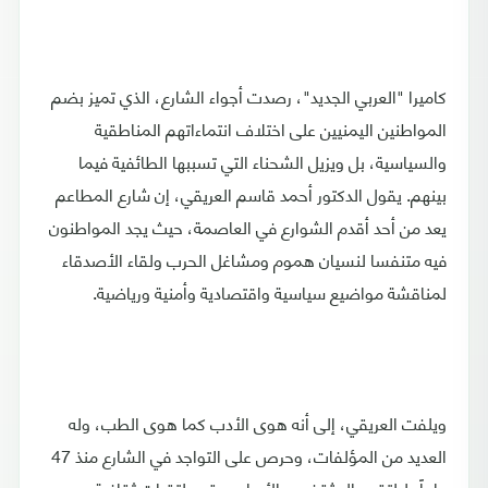
كاميرا "العربي الجديد"، رصدت أجواء الشارع، الذي تميز بضم
المواطنين اليمنيين على اختلاف انتماءاتهم المناطقية
والسياسية، بل ويزيل الشحناء التي تسببها الطائفية فيما
بينهم. يقول الدكتور أحمد قاسم العريقي، إن شارع المطاعم
يعد من أحد أقدم الشوارع في العاصمة، حيث يجد المواطنون
فيه متنفسا لنسيان هموم ومشاغل الحرب ولقاء الأصدقاء
لمناقشة مواضيع سياسية واقتصادية وأمنية ورياضية.
ويلفت العريقي، إلى أنه هوى الأدب كما هوى الطب، وله
العديد من المؤلفات، وحرص على التواجد في الشارع منذ 47
عاماً، ليلتقي بالمثقفين والأدباء وعقد ملتقيات ثقافية بين