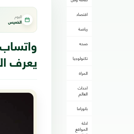
اقتصاد
اليوم
الخميس
رياضة
صحه
واتساب.
تكنولوجيا
يعرف ال
المراة
احداث
العالم
بانوراما
ادلة
المواقع