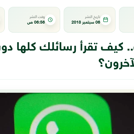
تاريخ النشر
وقت النشر
06 سبتمبر 2018
06:56 ص
. كيف تقرأ رسائلك كلها دون
آخرون؟