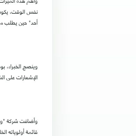
وأهم هذه الميزات
نفس الوقت، يكون ب
أحد" حين يطلب من
وينصح الخبراء، بو
الإشعارات على الش
وأضافت شركة "وات
قائمة أولوياته الخ