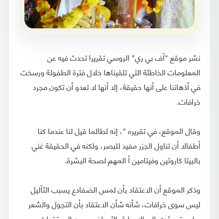
نشر موقع "آف بي ري" الروسي تقريرا تحدث فيه عن
المعلومات الخاطئة التي تلقيناها خلال فترة الطفولة ورسخت
في أذهاننا على أنها حقيقة، إلا أنها لا تعدو أن تكون مجرد
خرافات.
وقال الموقع، في تقريره "، إنه لطالما قيل لنا عندما كنا
أطفالا أن تناول الجزر مفيد للبصر، ولكنه في الحقيقة غني
بالبيتا كاروتين وفيتامين أ المهم لصحة البشرة.
وذكر الموقع أن الاعتقاد بأن لمس الضفادع يسبب الثآليل
ليس سوى خرافات، شأنه شأن الاعتقاد بأن التجول والشعر
رطب قد يؤدي إلى الإصابة بالأمراض. ومن المعتقدات