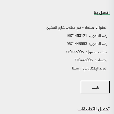
اتصل بنا
العنوان:
صنعاء - فج عطان، شارع الستين
رقم التلفون:
9671450121
رقم التلفون:
9671445993
هاتف محمول:
770445995
واتساب:
770445995
البريد الإلكتروني:
راسلنا
راسلنا
تحميل التطبيقات