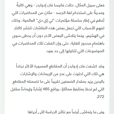
فعلى سبيل المثال، حللت فانيسا فان إدواردز - وهي كاتبةٌ
ومدربةٌ على استخدام لغة الجسد - مئاتٍ من المحاضرات التي
تُنظم في إطار سلسلة مؤتمرات "تي إي دي" العالمية، وذلك
لفهم الأسباب التي تجعل بعض هذه النقاشات تنتشر كالنار
في الهشيم، بينما يتلاشى البعض الآخر دون أن يحظى سوى
باهتمامٍ محدودٍ للغاية، حتى وإن اتفقت تلك المحاضرات في
الموضوعات التي تتناولها إلى حد بعيد.
وقد كشفت فان إدواردز أن المقاطع المصورة الأكثر نجاحاً
هي تلك التي احتوت على عددٍ من الإيماءات والإشارات
باليدين يزيد بمقدار الضعفين تقريباً على ما تضمنته المقاطع
التي لم تحظ بمتابعةٍ مماثلةٍ، بواقع 465 إشارةً وإيماءةً مقابل
272.
وفي ما يتماشى أيضاً مع نتائج الدراسة التي أجراها