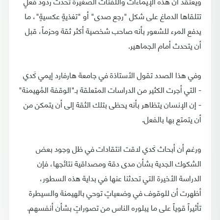
ويُعتقد أن هذه الإيماءات واللفتات الصغيرة تُحدثْ ردود فعلٍ
تتلقاها الدماغ على شكل "رجع صدى" أو "تغذيةٍ عكسيةٍ"، ما
يدفع المرء للشعور بأنه صاحب شخصية أكثر ثقة وحزماً، قبل
أن يتحدث أمام الجماهير.
وفي هذا الصدد تقول الأستاذة في جامعة هارفارد إيمي كَدي
- التي أجرت الكثير من الدراسات المتعلقة بـ"الوقفة المُهيمنة"
- إن الإنسان يتظاهر بأنه يحظى بتلك الثقة إلى أن يتمكن من
أن يتمتع بها بالفعل.
ورغم أن أبحاث كَدي لاقت انتقادات في ظل وجود بعض
الشكوك الجدية بشأن مدى دقة ومصداقية نتائجها، فإن
الدراسة الأخيرة التي تحدثنا عنها في بداية هذه السطور،
أظهرت أن للوقوف في وضعياتٍ توحي بالهيمنة والسيطرة
تأثيراً قوياً على ما يبلوره الناس من تصوراتٍ بشأن أنفسهم.