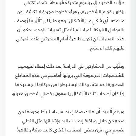
هؤلاء الخطباء إلى رسومٍ متحركة مُبسطّة بشدة، تكتفي
بإظهار قوام الشخص في هيئة خطوط مجردة لا تكشف عن
ملامحه بأي شكلٍ من الأشكال، وهو ما يلغي تأثير ما يُوصف
بالعوامل المُربكة لأفراد العينة مثل تعبيرات الوجه، بحكم أن
هذه التعبيرات لن تكون ظاهرةً أمام المبحوثين عندما تُعرض
عليهم تلك الرسوم.
وطُلِبَ من المشاركين في الدراسة بعد ذلك إعطاء تقييمهم
للشخصيات المرسومة التي يرونها أمامهم في هذه المقاطع
المصورة الصامتة، وذلك ليستنبطوا من حركاتها الجسدية ما
إذا كان أصحاب تلك الأشكال يتسمون بخصالٍ شخصيةٍ معينةٍ.
وبرغم أنه بدا أن هناك صفاتٍ يصعب استنباط وجودها من
عدمه من خلال مراقبة إيماءات اليد وإشاراتها مثل التحلي
بضميرٍ حيٍ، فإن بعض الصفات الأخرى كانت مرئيةَ وظاهرةً