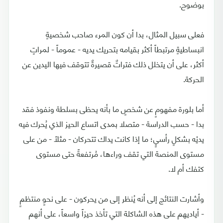
بوضوح.
فعلى سبيل المثال، بدا أن كون المرء صاحب شخصيةٍ
انبساطيةٍ مرتبطاً أكثر بقيامه بتحريك يديه - عموماً - لمراتٍ
أكثر، على أن يتخلل ذلك فتراتٌ قصيرةٌ تتوقف فيها اليدين عن
الحركة.
أما بلورة مفهومٍ عن شخصٍ ما بأنه يحظى بسلطة ونفوذ فقد
بدا - حسب الدراسة - متصلا بمدى اتساع الحيز الذي يُحرك فيه
يديْه بشكلٍ رأسيٍ؛ ما إذا كانت يداك تتحركان - مثلاً - من على
مستوى المنصة التي تقف وراءها، مُرتفعةً حتى مستوى
كتفك أم لا.
وأشارت النتائج إلى أنه يُنظر إلى من يحركون - على نحوٍ منتظمٍ
- أياديهم على هذه الشاكلة التي تأخذ حيزاً واسعاً، على أنهم