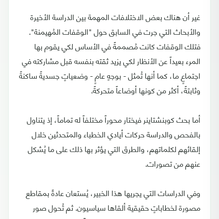
غير أن هناك بعض الاختلافات المهمة بين الدراسة الأخيرة
والأبحاث التي جرت في السابق حول "الوقفات المُهيمنة".
فتلك الوقفات كانت مُصممةً في الأساس لكي يقوم بها
المرء بعيداً عن الأنظار لكي يزيد ثقته بنفسه قبل مشاركته في
اجتماعٍ ما، كما أنها تُمثل - بوجهٍ عامٍ - وضعياتٍ جسديةً ساكنةً
وثابتةً، أكثر من كونها أوضاعاً متحركةً.
أما بحث كوبنشتاينر فيختار محوراً مختلفاً له تماماً، إذ يتناول
بالفحص والدراسة حركات أيادي الخطباء والمتحدثين خلال
إلقائهم لكلماتهم، والطرق التي يؤثر بها ذلك على ما يُشكل
عنهم من تصورات.
وفي الدراسات التي يجريها هذا الخبير، يُستعان عادةً بمقاطع
مصورة لخطاباتٍ حقيقية ألقاها سياسيون. ثم تُحول صور