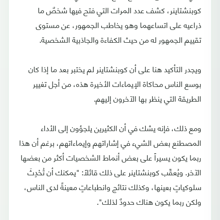
كوبنشتاينر، كشف عدد المرات التي فتح فيها شخصٌ ما
ذراعيه على اتساعهما وهو يخاطب الجمهور، عن مستوى
تقييم الجمهور له من حيث الكفاءة والجاذبية الشخصية.
ويجدر التأكيد هنا على أن كوبنشتاينر لم يختبر بعد ما إذا كان
بوسع الناس محاكاة الإيماءات الأخيرة هذه، من أجل تغيير
الطريقة التي ينظر بها الآخرون إليهم.
ومع ذلك، فإنه يشك في أن الكثيرين يلجؤون إلى الأداء
المصطنع بعض الشيء في إشاراتهم وإيماءاتهم، برغم أن هذا
ربما يكون يسيراً على بعض أنماط الشخصيات أكثر من بعضها
الآخر. ويُعقّب كوبنشتاينر على ذلك قائلاً: "يمكنك أن تُحْدِثَ
سلوكياتٍ بعينها، وكذلك نتائج وانطباعاتٍ معينةً لدى الناس،
ولكن ربما يكون هناك حدودٌ لذلك".