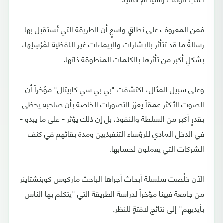
فمن المعروف على نطاقٍ واسعٍ أن الطريقة التي تُستقبل بها
رسالةٌ ما قد تتأثر بالإشارات والإيماءات غير اللفظية لمُرْسِلِها،
بشكلٍ أكبر من تأثرها بالكلمات المنطوقة ذاتها.
وعلى سبيل المثال، اكتشفت "بي بي سي كابيتال" مؤخراً أن
الصوت الأكثر عمقاً يعزز التصورات الخاصة بأن صاحبه يحظى
بقدرٍ أكبر من السلطة والنفوذ، بل إن ذلك يؤثر - على ما يبدو -
في الدخل المادي للرؤساء التنفيذيين ومدة بقائهم في كنف
الشركات التي يعملون لحسابها.
الآن خَلُصَت سلسلة أبحاث أجراها الباحث ماركوس كوبنشتاينر
من جامعة فيينا مؤخراً لدراسة الطريقة التي "يتكلم بها الناس
بأيديهم" إلى نتائج لافتةٍ للنظر.