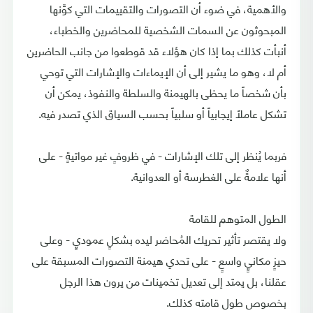
والأهمية، في ضوء أن التصورات والتقييمات التي كوَّنها
المبحوثون عن السمات الشخصية للمحاضرين والخطباء،
أنبأت كذلك بما إذا كان هؤلاء قد قوطعوا من جانب الحاضرين
أم لا، وهو ما يشير إلى أن الإيماءات والإشارات التي توحي
بأن شخصاً ما يحظى بالهيمنة والسلطة والنفوذ، يمكن أن
تشكل عاملاً إيجابياً أو سلبياً بحسب السياق الذي تصدر فيه.
فربما يُنظر إلى تلك الإشارات - في ظروفٍ غير مواتيةٍ - على
أنها علامةٌ على الغطرسة أو العدوانية.
الطول المتوهم للقامة
ولا يقتصر تأثير تحريك المُحاضر ليده بشكلٍ عموديٍ - وعلى
حيزٍ مكانيٍ واسعٍ - على تحدي هيمنة التصورات المسبقة على
عقلنا، بل يمتد إلى تعديل تخمينات من يرون هذا الرجل
بخصوص طول قامته كذلك.