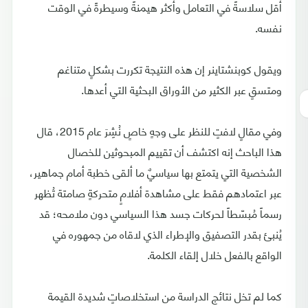
أقل سلاسةً في التعامل وأكثر هيمنةً وسيطرةً في الوقت
نفسه.
ويقول كوبنشتاينر إن هذه النتيجة تكررت بشكلٍ متناغم
ومتسقٍ عبر الكثير من الأوراق البحثية التي أعدها.
وفي مقالٍ لافتٍ للنظر على وجهٍ خاصٍ نُشِرَ عام 2015، قال
هذا الباحث إنه اكتشف أن تقييم المبحوثين للخصال
الشخصية التي يتمتع بها سياسيٌ ما ألقى خطبة أمام جماهير،
عبر اعتمادهم فقط على مشاهدة أفلامٍ متحركةٍ صامتة تُظهر
رسماً مُبسّطاً لحركات جسد هذا السياسي دون ملامحه؛ قد
يُنبئ بقدر التصفيق والإطراء الذي لاقاه من جمهوره في
الواقع بالفعل خلال إلقاء الكلمة.
كما لم تخل نتائج الدراسة من استخلاصاتٍ شديدة القيمة