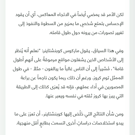
لكن الأمر قد يمضي أيضاً في الاتجاه المعاكس، أي أن يقود
الإحساس بتمتع شخصٍ ما بمزيدٍ من السطوة والنفوذ إلى
تغيير تصورات من يرونه حول طول قامته.
وفي هذا السياق، يقول ماركوس كوبنشتاينر: "نعلم أنه يُنظر
إلى الأشخاص الذين يشغلون مواقع مرموقةً على أنهم أطول
قامة"، مُشيراً إلى أن الناس غالباً ما يبالغون - مثلاً - في طول
الممثل توم كروز. ورغم أن ذلك ربما يكون ناجماً عن براعة
المصورين في أداء عملهم، فإنه قد يُعزى كذلك إلى الطريقة
التي يبرز بها كروز ثقته في نفسه ويعبر عنها.
ومن شأن النتائج التي خَلُصَ إليها كوبنشتاينر، أن تعزز على ما
يبدو استخلاصات دراساتٍ أخرى اتسمت بطابعٍ أقل منهجية.