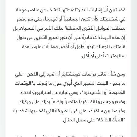
فقد تبين أن إشارات اليد وتلويحاتها تكشف عن عناصر مهمة
في شخصيتك كأن تكون انبساطياً أو مُهيمناً، حتى مع وضع
مختلف العوامل الأخرى المتعلقة بذلك الأمر في الحسبان. بل
إن هذه الإيماءات قادرةٌ على أن تغير تصور الآخرين عن طول
قامتك، لتجعلك تبدو أطول أو أقصر مما أنت عليه، بعدة
سنتيمترات أعلى أو أقل.
ومن شأن نتائج دراسات كوبنشتاينر أن تعيد إلى الذهن - على
ما يبدو - البحث الشهير الذي أُجري حول ما يُعرف بـ"الوَقْفات
المُهيمنة أو المُسيطرة"، وهي عبارة عن استراتيجيةٍ لاتخاذ
وضعيةٍ جسديةٍ تقف فيها منتصباً واضعاً يديْك على وركيْك
ومُباعداً بين ساقيك، على غرار الطريقة التي تقف بها شخصية
"المرأة الخارقة" على سبيل المثال.