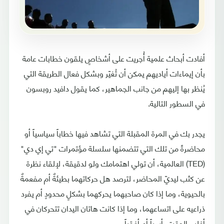
أفادت أبحاث علمية أُجريت على أشخاصٍ يلقون خطابات عامة
بأن إيماءات أياديهم يمكن أن تُغيّر وبشكل فعال الطريقة التي
يُنظر بها إليهم من جانب الجماهير، كما يقول دافيد روبسون
في السطور التالية.
يجدر بك في المرة المقبلة التي تشاهد فيها خطاباً سياسياً أو
محاضرةً من تلك التي تتضمنها سلسلة مؤتمرات "تي إي دي"
(TED) العالمية، أن تولي اهتمامك ولو لدقيقة، لإلقاء نظرة
عن كثب ليديّ المحاضر، لترصد هل حركاتهما بطيئةٌ أم مفعمةٌ
بالحيوية، وما إذا كان صاحبهما يحركهما بشكلٍ محدودٍ أم يفرد
ذراعيه على اتساعهما، وما إذا كانت هاتان اليدان تتحركان في
أغلب الوقت رأسياً أم أفقياً.