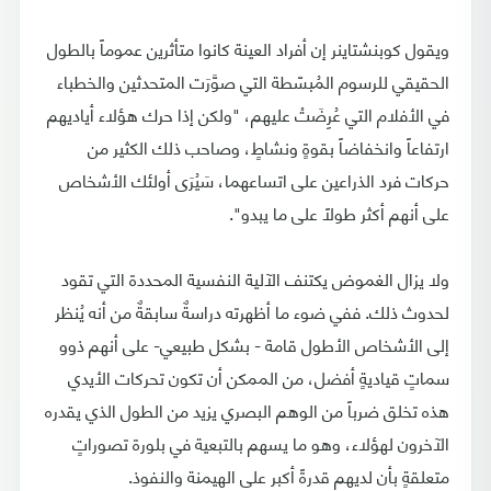
ويقول كوبنشتاينر إن أفراد العينة كانوا متأثرين عموماً بالطول
الحقيقي للرسوم المُبسّطة التي صوَّرَت المتحدثين والخطباء
في الأفلام التي عُرِضَتْ عليهم، "ولكن إذا حرك هؤلاء أياديهم
ارتفاعاً وانخفاضاً بقوةٍ ونشاطٍ، وصاحب ذلك الكثير من
حركات فرد الذراعين على اتساعهما، سَيُرَى أولئك الأشخاص
على أنهم أكثر طولاً على ما يبدو".
ولا يزال الغموض يكتنف الآلية النفسية المحددة التي تقود
لحدوث ذلك. ففي ضوء ما أظهرته دراسةٌ سابقةٌ من أنه يُنظر
إلى الأشخاص الأطول قامة - بشكل طبيعي- على أنهم ذوو
سماتٍ قياديةٍ أفضل، من الممكن أن تكون تحركات الأيدي
هذه تخلق ضرباً من الوهم البصري يزيد من الطول الذي يقدره
الآخرون لهؤلاء، وهو ما يسهم بالتبعية في بلورة تصوراتٍ
متعلقةٍ بأن لديهم قدرةً أكبر على الهيمنة والنفوذ.