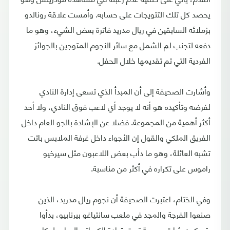
يحصد كل تلك التتويجات على حسابه. وأمست علاقة رونالدو
بزملائه السابقين في ريال مدريد فاترة بعض الشيء، وهو ما
دفعه لتجنب لم الشمل مع سائر النجوم المتوجين بالجوائز
الفردية التي تم تقديمها خلال الحفل.
وأشارت الصحيفة إلى أن المبدأ الذي تسعى إدارة النادي
لفرضه وتأكيده هو أنه لا يوجد أي لاعب فوق النادي، ولا أحد
أكثر أهمية من المجموعة. فضلا عن الإشادة بالجو العام داخل
الفريق الملكي والقول إن الأجواء داخل غرفة الملابس باتت
تشبه العائلة، وهو ما دأب بعض اللاعبون مثل سيرخيو
راموس على تكراره في أكثر من مناسبة.
وفي الختام، اعتبرت الصحيفة أن نجوم ريال مدريد، الذين
صنعوا الفرجة والمجد في ملعب سانتياغو بيرنابيو، بدأوا
يتحركون بثبات وسرعة تحت قيادة الكرواتي الساحر لوكا