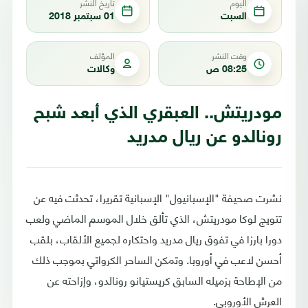
اليوم
تاريخ النشر
السبت
01 سبتمبر 2018
وقت النشر
المؤلف
08:25 ص
وكالات
مودريتش.. العبقري الذي أبعد شبح
رونالدو عن ريال مدريد
نشرت صحيفة "الإسبانيول" الإسبانية تقريرا، تحدثت فيه عن
تتويج لوكا مودريتش، الذي تألق خلال الموسم الماضي ولعب
دورا بارزا في تفوق ريال مدريد واحتكاره لجميع الألقاب، بلقب
أحسن لاعب في أوروبا. وتمكن الساحر الكرواتي بموجب ذلك
من الإطاحة بزميله السابق كريستيانو رونالدو، وإزاحته عن
العرش الأوروبي.