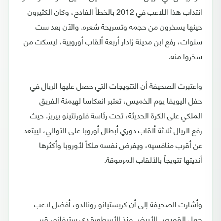
انتداب هذا اللاعب في 2012 بالخطأ الفادح، وكان الكثيرون
حينها يسخرون من حجمه وتسريحة شعره. والآن بعد ست
سنوات، رفع ابن مدينة زادار أربعة ألقاب أوروبية، ليسكت من
سخروا منه.
واعتبرت الصحيفة أن التتويجات التي حصل عليها الريال في
حفل اليويفا يوم الخميس، تعتبر انعكاسا لهيمنة الفريق
الملكي على الكرة الحديثة، تحت رئاسة فلورنتينو بيريز. حيث
رفع الريال ثلاثة ألقاب دوري أبطال أوروبا على التوالي، ليبتعد
عن أقرب منافسيه، ويفرض نفسه ملكاً لأوروبا وأكثرها
أنديتها تتويجاً بالألقاب المرموقة.
وأشارت الصحيفة إلى أن كريستيانو رونالدو، أفضل لاعب
حمل القميص الأبيض منذ الأسطورة دي ستيفانو، قرر