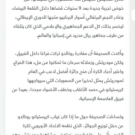
خوض تجربة جديدة بعد 9 سنوات قضاها داخل القلعة البيضاء.
وغادر النجم البرتغالي أسوار البرنابيو متجها للدوري الإيطالي،
ليخسر بذلك كل الدعم الجماهيري والإعلامي الذي كان يتلقاه
من طرف جماهير ريال مدريد في إسبانيا والعالم.
وأكدت الصحيفة أن مغادرة رونالدو تركت فراغا داخل الفريق،
ولكن مودريتش وزملائه سرعان ما تمكنوا من ملء هذا الفراغ.
واعتبر أحباء الكرة أن منح جائزة أفضل لاعب في العام
لمودريتش يمثل تحذيرا من الصعوبات التي سيواجهها
كريستيانو في حصد الألقاب وخطف الأضواء مجددا، بعيدا عن
فريق العاصمة الإسبانية.
وتساءلت الصحيفة حول ما إذا كان غياب كريستيانو رونالدو
عن حفل توزيع الجوائز، الذي نظمه الاتحاد الأوروبي لكرة
القدم، يأتي على خلفية عدم رغبته في مشاهدة مودريتش وهو