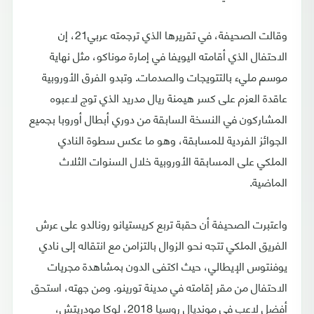
وقالت الصحيفة، في تقريرها الذي ترجمته عربي21، إن
الاحتفال الذي أقامته اليويفا في إمارة موناكو، مثل نهاية
موسم مليء بالتتويجات والصدمات. وتبدو الفرق الأوروبية
عاقدة العزم على كسر هيمنة ريال مدريد الذي توج لاعبوه
المشاركون في النسخة السابقة من دوري أبطال أوروبا بجميع
الجوائز الفردية للمسابقة، وهو ما عكس سطوة النادي
الملكي على المسابقة الأوروبية خلال السنوات الثلاث
الماضية.
واعتبرت الصحيفة أن حقبة تربع كريستيانو رونالدو على عرش
الفريق الملكي تتجه نحو الزوال بالتزامن مع انتقاله إلى نادي
يوفنتوس الإيطالي، حيث اكتفى الدون بمشاهدة مجريات
الاحتفال من مقر إقامته في مدينة تورينو. ومن جهته، استحق
أفضل لاعب في مونديال روسيا 2018، لوكا مودريتش،