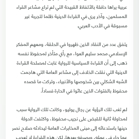
عربية يراها حافلة بالألفاظ القبيحة التي لم تراع مشاعر القراء
المسلمين، وآخر يرى في القراءة الدينية ظلما لتجربة غير
مسبوقة في الأدب العربي.
يتفق عدد من النقاد الذين ظهروا في الحلقة، ومعهم المفكر
الإسلامي محمد سليم العوا، مع رأي متأخر لمحفوظ نفسه
ذهب إلى أن القراءة السياسية للرواية غابت لمصلحة القراءة
الدينية التي نقلت الخلاف إلى مشاعر العامة التي هاجمت
الشبه الشكلي بين شخوصها والأنبياء، وتركت ما قصده
محفوظ بالفتوات الذين عاثوا في الحارة فساداً.
لم تغب تلك الرؤية عن رجال يوليو، وكانت تلك الرواية سبب
لمحاولة ثانية للقبض على نجيب محفوظ، واكتفت الدولة
حينها باستدعائه إلى مبنى المخابرات العامة ليحادثه صلاح نصر
عما جاء في عمله، ويصرفه بعدها. لكن هذه القراءة لا تعجب