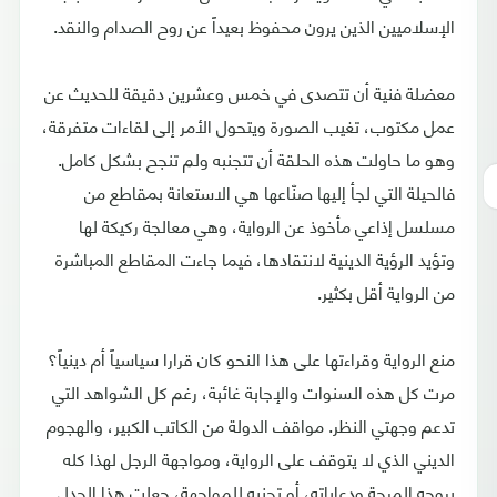
الإسلاميين الذين يرون محفوظ بعيداً عن روح الصدام والنقد.
معضلة فنية أن تتصدى في خمس وعشرين دقيقة للحديث عن
عمل مكتوب، تغيب الصورة ويتحول الأمر إلى لقاءات متفرقة،
وهو ما حاولت هذه الحلقة أن تتجنبه ولم تنجح بشكل كامل.
فالحيلة التي لجأ إليها صنّاعها هي الاستعانة بمقاطع من
مسلسل إذاعي مأخوذ عن الرواية، وهي معالجة ركيكة لها
وتؤيد الرؤية الدينية لانتقادها، فيما جاءت المقاطع المباشرة
من الرواية أقل بكثير.
منع الرواية وقراءتها على هذا النحو كان قرارا سياسياً أم دينياً؟
مرت كل هذه السنوات والإجابة غائبة، رغم كل الشواهد التي
تدعم وجهتي النظر. مواقف الدولة من الكاتب الكبير، والهجوم
الديني الذي لا يتوقف على الرواية، ومواجهة الرجل لهذا كله
بروحه المرحة ودعاباته، أو تجنبه للمواجهة، جعلت هذا الجدل